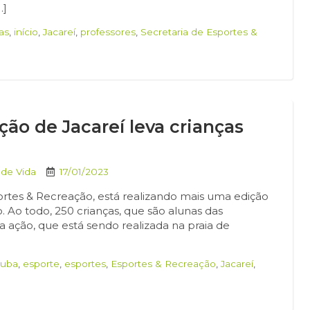
…]
as
,
início
,
Jacareí
,
professores
,
Secretaria de Esportes &
ção de Jacareí leva crianças
 de Vida
17/01/2023
portes & Recreação, está realizando mais uma edição
iro. Ao todo, 250 crianças, que são alunas das
da ação, que está sendo realizada na praia de
tuba
,
esporte
,
esportes
,
Esportes & Recreação
,
Jacareí
,