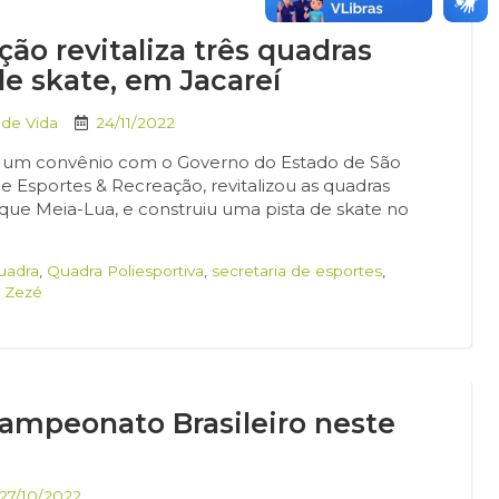
ão revitaliza três quadras
de skate, em Jacareí
 de Vida
24/11/2022
 de um convênio com o Governo do Estado de São
de Esportes & Recreação, revitalizou as quadras
arque Meia-Lua, e construiu uma pista de skate no
uadra
,
Quadra Poliesportiva
,
secretaria de esportes
,
a Zezé
Campeonato Brasileiro neste
27/10/2022