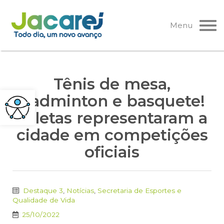
Pular
para
Menu
o
conteúdo
Tênis de mesa,
badminton e basquete!
Atletas representaram a
cidade em competições
oficiais
Destaque 3
,
Notícias
,
Secretaria de Esportes e
Qualidade de Vida
25/10/2022