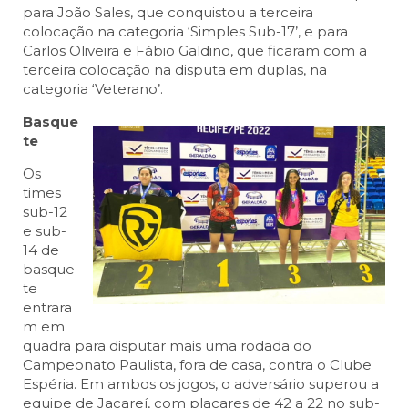
para João Sales, que conquistou a terceira
colocação na categoria ‘Simples Sub-17’, e para
Carlos Oliveira e Fábio Galdino, que ficaram com a
terceira colocação na disputa em duplas, na
categoria ‘Veterano’.
Basque
te
Os
times
sub-12
e sub-
14 de
basque
te
entrara
m em
quadra para disputar mais uma rodada do
Campeonato Paulista, fora de casa, contra o Clube
Espéria. Em ambos os jogos, o adversário superou a
equipe de Jacareí, com placares de 42 a 22 no sub-