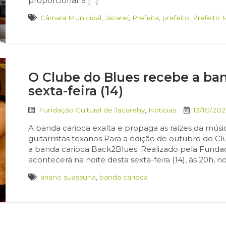
proporcionar a […]
Câmara Municipal
,
Jacareí
,
Prefeita
,
prefeito
,
Prefeito 
O Clube do Blues recebe a ba
sexta-feira (14)
Fundação Cultural de Jacarehy
,
Notícias
13/10/202
A banda carioca exalta e propaga as raízes da músi
guitarristas texanos Para a edição de outubro do Cl
a banda carioca Back2Blues. Realizado pela Fundaç
acontecerá na noite desta sexta-feira (14), às 20h, n
ariano suassuna
,
banda carioca