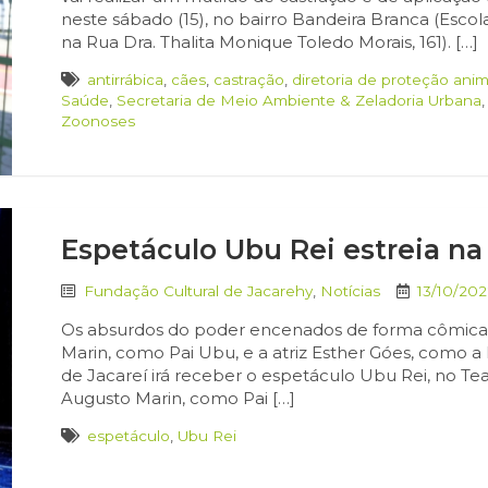
neste sábado (15), no bairro Bandeira Branca (Escola
na Rua Dra. Thalita Monique Toledo Morais, 161). […]
antirrábica
,
cães
,
castração
,
diretoria de proteção anim
Saúde
,
Secretaria de Meio Ambiente & Zeladoria Urbana
Zoonoses
Espetáculo Ubu Rei estreia na
Fundação Cultural de Jacarehy
,
Notícias
13/10/202
Os absurdos do poder encenados de forma cômica 
Marin, como Pai Ubu, e a atriz Esther Góes, como a
de Jacareí irá receber o espetáculo Ubu Rei, no Te
Augusto Marin, como Pai […]
espetáculo
,
Ubu Rei