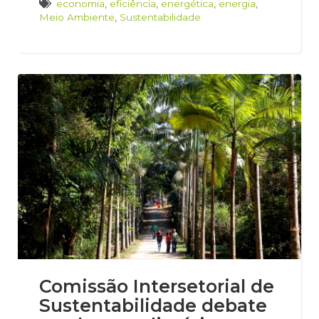
economia
,
eficiência
,
energética
,
energia
,
Meio Ambiente
,
Sustentabilidade
Comissão Intersetorial de
Sustentabilidade debate