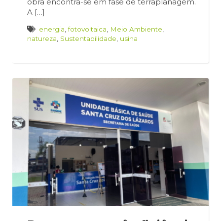
obra encontra-se em fase de terraplanagem.
A […]
energia
,
fotovoltaica
,
Meio Ambiente
,
natureza
,
Sustentabilidade
,
usina