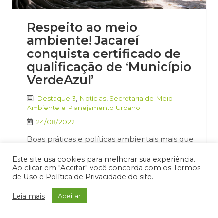
Respeito ao meio
ambiente! Jacareí
conquista certificado de
qualificação de ‘Município
VerdeAzul’
Destaque 3
,
Notícias
,
Secretaria de Meio
Ambiente e Planejamento Urbano
24/08/2022
Boas práticas e políticas ambientais mais que
dobram pontuação do município em 4 anos
Este site usa cookies para melhorar sua experiência.
As múltiplas políticas públicas realizadas em
Ao clicar em "Aceitar" você concorda com os Termos
Jacareí, por meio da Secretaria de Meio
de Uso e Política de Privacidade do site.
Ambiente & Zeladoria Urbana, estão
rendendo frutos e reconhecimento diversos.
Leia mais
Aceitar
Neste mês de agosto, a cidade recebeu o
certificado de Qualificação I, no programa