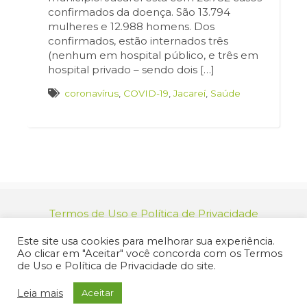
confirmados da doença. São 13.794
mulheres e 12.988 homens. Dos
confirmados, estão internados três
(nenhum em hospital público, e três em
hospital privado – sendo dois […]
coronavírus
,
COVID-19
,
Jacareí
,
Saúde
Termos de Uso e Política de Privacidade
relacionamento@jacarei.sp.gov.br
| CNPJ:
Este site usa cookies para melhorar sua experiência.
46.694.139/0001-83 | (12) 3955-9000
Ao clicar em "Aceitar" você concorda com os Termos
Endereço: Praça dos Três Poderes, 73 - Centro -
de Uso e Política de Privacidade do site.
Jacareí/SP - CEP 12327-170
© 2025 Prefeitura de Jacareí. Todos os direitos reservados.
Leia mais
Aceitar
Criação de Sites Profissionais: MIDIASIM