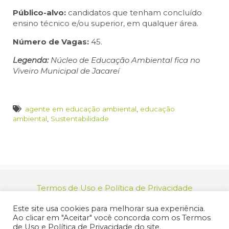
Público-alvo:
candidatos que tenham concluído
ensino técnico e/ou superior, em qualquer área.
Número de Vagas:
45.
Legenda:
Núcleo de Educação Ambiental fica no
Viveiro Municipal de Jacareí
agente em educação ambiental
,
educação
ambiental
,
Sustentabilidade
Termos de Uso e Política de Privacidade
relacionamento@jacarei.sp.gov.br
| CNPJ:
Este site usa cookies para melhorar sua experiência.
46.694.139/0001-83 | (12) 3955-9000
Ao clicar em "Aceitar" você concorda com os Termos
Endereço: Praça dos Três Poderes, 73 - Centro -
de Uso e Política de Privacidade do site.