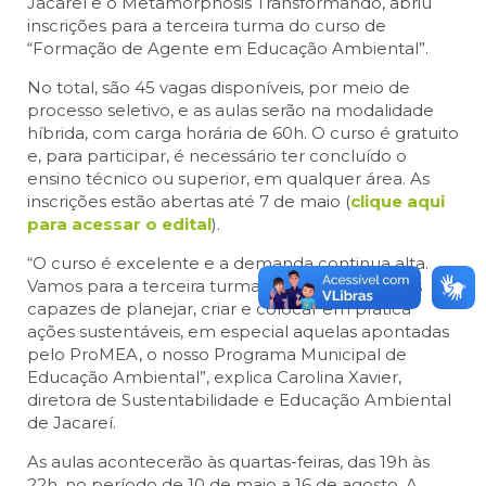
Jacareí e o Metamorphosis Transformando, abriu
inscrições para a terceira turma do curso de
“Formação de Agente em Educação Ambiental”.
No total, são 45 vagas disponíveis, por meio de
processo seletivo, e as aulas serão na modalidade
híbrida, com carga horária de 60h. O curso é gratuito
e, para participar, é necessário ter concluído o
ensino técnico ou superior, em qualquer área. As
inscrições estão abertas até 7 de maio (
clique aqui
para acessar o edital
).
“O curso é excelente e a demanda continua alta.
Vamos para a terceira turma, formando agentes
capazes de planejar, criar e colocar em prática
ações sustentáveis, em especial aquelas apontadas
pelo ProMEA, o nosso Programa Municipal de
Educação Ambiental”, explica Carolina Xavier,
diretora de Sustentabilidade e Educação Ambiental
de Jacareí.
As aulas acontecerão às quartas-feiras, das 19h às
22h, no período de 10 de maio a 16 de agosto. A