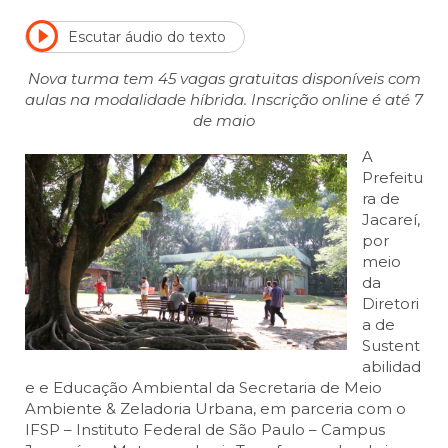
Escutar áudio do texto
Nova turma tem 45 vagas gratuitas disponíveis com
aulas na modalidade híbrida. Inscrição online é até 7
de maio
A
Prefeitu
ra de
Jacareí,
por
meio
da
Diretori
a de
Sustent
abilidad
e e Educação Ambiental da Secretaria de Meio
Ambiente & Zeladoria Urbana, em parceria com o
IFSP – Instituto Federal de São Paulo – Campus