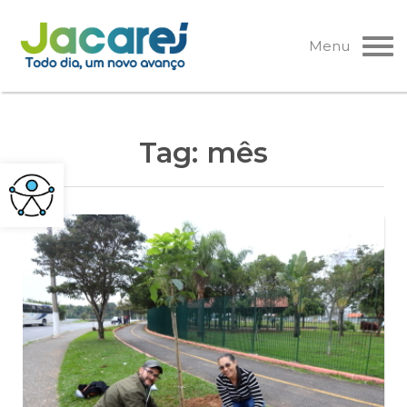
Pular
para
Menu
o
conteúdo
Tag:
mês