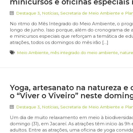
minicursos e oficinas especiais 
Destaque 3
,
Notícias
,
Secretaria de Meio Ambiente e Pl
No ritmo do Mês Integrado do Meio Ambiente, o program
longo de junho. Isso porque, além do cronograma de ati
e minicursos especiais que reforçam a temática de edu
atrações, todos os domingos do mês irão […]
Meio Ambiente
,
mês integrado do meio ambiente
,
natur
Yoga, artesanato na natureza 
o “Viver o Viveiro” neste doming
Destaque 3
,
Notícias
,
Secretaria de Meio Ambiente e Pl
Um dia de muito relaxamento em meio à biodiversidade 
domingo (31), em Jacareí. As atrações têm início às 9
adultos. Entre as atrações, uma oficina de yoga convid