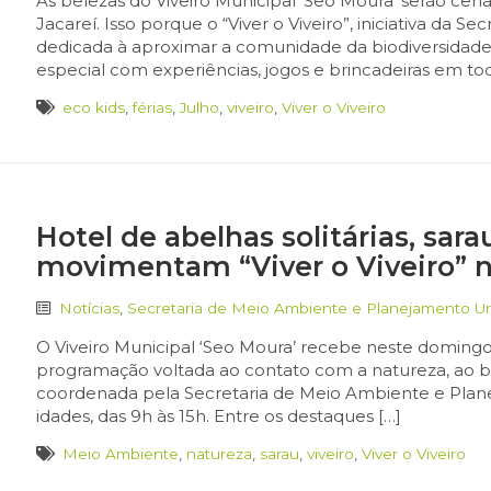
As belezas do Viveiro Municipal ‘Seo Moura’ serão cená
Jacareí. Isso porque o “Viver o Viveiro”, iniciativa d
dedicada à aproximar a comunidade da biodiversida
especial com experiências, jogos e brincadeiras em tod
eco kids
,
férias
,
Julho
,
viveiro
,
Viver o Viveiro
Hotel de abelhas solitárias, sara
movimentam “Viver o Viveiro” 
Notícias
,
Secretaria de Meio Ambiente e Planejamento U
O Viveiro Municipal ‘Seo Moura’ recebe neste domingo (
programação voltada ao contato com a natureza, ao bem
coordenada pela Secretaria de Meio Ambiente e Plan
idades, das 9h às 15h. Entre os destaques […]
Meio Ambiente
,
natureza
,
sarau
,
viveiro
,
Viver o Viveiro