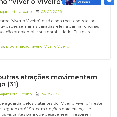
no “Viver o Viveiro”
anejamento Urbano
03/06/2026
a “Viver o Viveiro” está ainda mais especial ao
vidades semanais variadas, ele irá ganhar oficinas
cação ambiental e sustentabilidade. Entre as
eza
,
programação
,
viveiro
,
Viver o Viveiro
e outras atrações movimentam
o (31)
anejamento Urbano
28/05/2026
aguarda pelos visitantes do “Viver o Viveiro” neste
h e seguem até 15h, com opções para crianças e
a os visitantes para que desacelerem, respirem