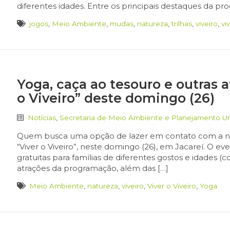
diferentes idades. Entre os principais destaques da pr
jogos
,
Meio Ambiente
,
mudas
,
natureza
,
trilhas
,
viveiro
,
vi
Yoga, caça ao tesouro e outras
o Viveiro” deste domingo (26)
Notícias
,
Secretaria de Meio Ambiente e Planejamento U
Quem busca uma opção de lazer em contato com a na
“Viver o Viveiro”, neste domingo (26), em Jacareí. O eve
gratuitas para famílias de diferentes gostos e idades (
atrações da programação, além das […]
Meio Ambiente
,
natureza
,
viveiro
,
Viver o Viveiro
,
Yoga