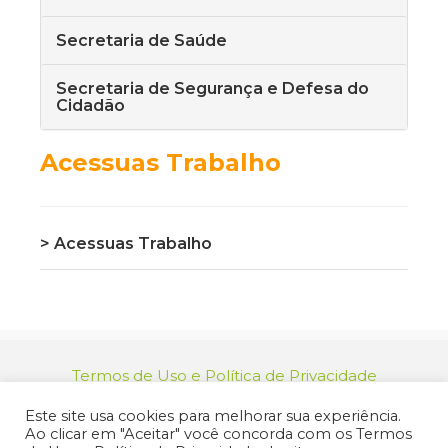
Secretaria de Saúde
Secretaria de Segurança e Defesa do
Cidadão
Acessuas Trabalho
> Acessuas Trabalho
Termos de Uso e Política de Privacidade
relacionamento@jacarei.sp.gov.br
| CNPJ:
Este site usa cookies para melhorar sua experiência.
46.694.139/0001-83 | (12) 3955-9000
Ao clicar em "Aceitar" você concorda com os Termos
Endereço: Praça dos Três Poderes, 73 - Centro -