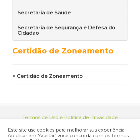
Secretaria de Saúde
Secretaria de Segurança e Defesa do
Cidadão
Certidão de Zoneamento
> Certidão de Zoneamento
Termos de Uso e Política de Privacidade
relacionamento@jacarei.sp.gov.br
| CNPJ:
Este site usa cookies para melhorar sua experiência.
46.694.139/0001-83 | (12) 3955-9000
Ao clicar em "Aceitar" você concorda com os Termos
Endereço: Praça dos Três Poderes, 73 - Centro -