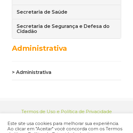
Secretaria de Saúde
Secretaria de Segurança e Defesa do
Cidadão
Administrativa
> Administrativa
Termos de Uso e Política de Privacidade
relacionamento@jacarei.sp.gov.br
| CNPJ:
Este site usa cookies para melhorar sua experiência.
46.694.139/0001-83 | (12) 3955-9000
Ao clicar em "Aceitar" você concorda com os Termos
Endereço: Praça dos Três Poderes, 73 - Centro -