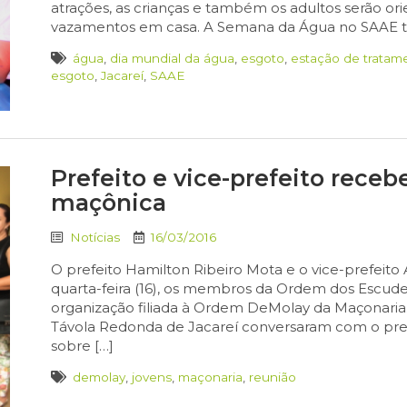
atrações, as crianças e também os adultos serão o
vazamentos em casa. A Semana da Água no SAAE ter
água
,
dia mundial da água
,
esgoto
,
estação de tratam
esgoto
,
Jacareí
,
SAAE
Prefeito e vice-prefeito rece
maçônica
Notícias
16/03/2016
O prefeito Hamilton Ribeiro Mota e o vice-prefeito
quarta-feira (16), os membros da Ordem dos Escud
organização filiada à Ordem DeMolay da Maçonaria.
Távola Redonda de Jacareí conversaram com o pref
sobre […]
demolay
,
jovens
,
maçonaria
,
reunião