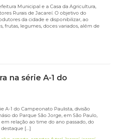
feitura Municipal e a Casa da Agricultura,
tores Rurais de Jacareí. O objetivo do
dutores da cidade e disponibilizar, ao
, frutas, legumes, doces variados, além de
ra na série A-1 do
érie A-1 do Campeonato Paulista, divisão
inásio do Parque São Jorge, em São Paulo,
 em relação ao time do ano passado, do
, destaque […]
silva
,
esporte
,
esportes
,
futsal
,
Jacareí
,
jacareí