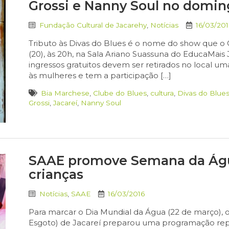
Grossi e Nanny Soul no domin
Fundação Cultural de Jacarehy
,
Notícias
16/03/201
Tributo às Divas do Blues é o nome do show que o
(20), às 20h, na Sala Ariano Suassuna do EducaMais J
ingressos gratuitos devem ser retirados no local
às mulheres e tem a participação […]
Bia Marchese
,
Clube do Blues
,
cultura
,
Divas do Blue
Grossi
,
Jacareí
,
Nanny Soul
SAAE promove Semana da Água
crianças
Notícias
,
SAAE
16/03/2016
Para marcar o Dia Mundial da Água (22 de março),
Esgoto) de Jacareí preparou uma programação reple