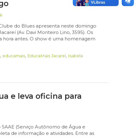
go
6
 Clube do Blues apresenta neste domingo
acareí (Av. Davi Monteiro Lino, 3595). Os
 uma hora antes. O show é uma homenagem
s
,
educamais
,
EducaMais Jacareí
,
Isabela
 e leva oficina para
 o SAAE (Serviço Autônomo de Água e
ta de informação e atividades. Entre as