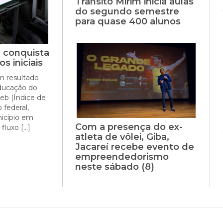
Trânsito Mirim inicia aulas
do segundo semestre
para quase 400 alunos
e conquista
s iniciais
m resultado
educação do
deb (Índice de
federal,
icípio em
Com a presença do ex-
fluxo […]
atleta de vôlei, Giba,
Jacareí recebe evento de
empreendedorismo
neste sábado (8)