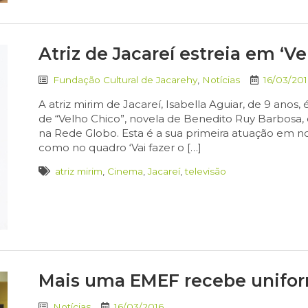
Atriz de Jacareí estreia em ‘Ve
Fundação Cultural de Jacarehy
,
Notícias
16/03/201
A atriz mirim de Jacareí, Isabella Aguiar, de 9 anos
de “Velho Chico”, novela de Benedito Ruy Barbosa, 
na Rede Globo. Esta é a sua primeira atuação em nove
como no quadro ‘Vai fazer o […]
atriz mirim
,
Cinema
,
Jacareí
,
televisão
Mais uma EMEF recebe unifor
Notícias
16/03/2016