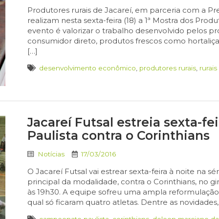
Produtores rurais de Jacareí, em parceria com a Pre
realizam nesta sexta-feira (18) a 1ª Mostra dos Produ
evento é valorizar o trabalho desenvolvido pelos pro
consumidor direto, produtos frescos como hortaliças
[…]
desenvolvimento econômico
,
produtores rurais
,
rurais
Jacareí Futsal estreia sexta-fei
Paulista contra o Corinthians
Notícias
17/03/2016
O Jacareí Futsal vai estrear sexta-feira à noite na s
principal da modalidade, contra o Corinthians, no g
às 19h30. A equipe sofreu uma ampla reformulação
qual só ficaram quatro atletas. Dentre as novidades
campeonato paulista
,
corinthians
,
deleon marciano da 