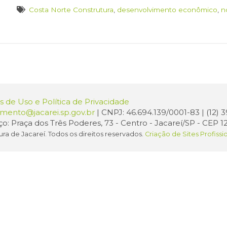
Costa Norte Construtura
,
desenvolvimento econômico
,
n
 de Uso e Política de Privacidade
amento@jacarei.sp.gov.br
| CNPJ: 46.694.139/0001-83 | (12)
o: Praça dos Três Poderes, 73 - Centro - Jacareí/SP - CEP 1
ura de Jacareí. Todos os direitos reservados.
Criação de Sites Profissi