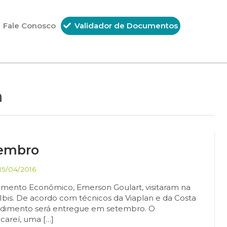
Fale Conosco
Validador de Documentos
a
tembro
15/04/2016
vimento Econômico, Emerson Goulart, visitaram na
e Ibis. De acordo com técnicos da Viaplan e da Costa
endimento será entregue em setembro. O
careí, uma […]