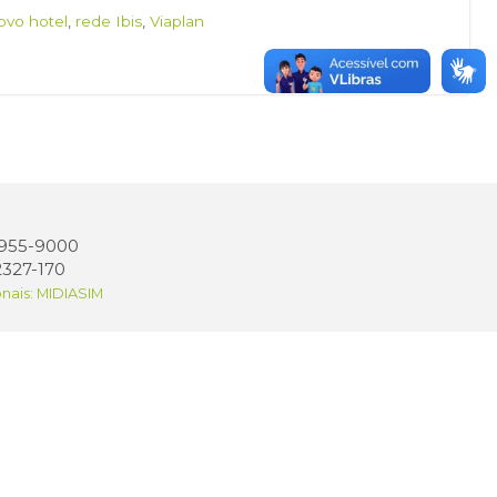
ovo hotel
,
rede Ibis
,
Viaplan
 3955-9000
2327-170
onais: MIDIASIM