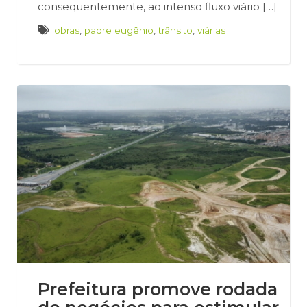
consequentemente, ao intenso fluxo viário […]
obras
,
padre eugênio
,
trânsito
,
viárias
Prefeitura promove rodada