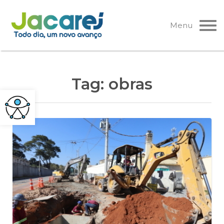
Pular
para
Menu
o
conteúdo
Tag:
obras