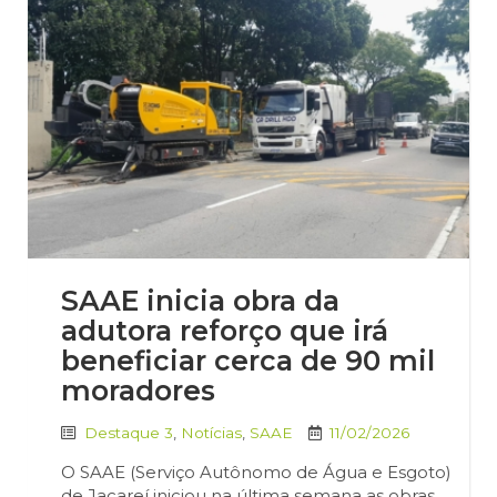
SAAE inicia obra da
adutora reforço que irá
beneficiar cerca de 90 mil
moradores
Destaque 3
,
Notícias
,
SAAE
11/02/2026
O SAAE (Serviço Autônomo de Água e Esgoto)
de Jacareí iniciou na última semana as obras