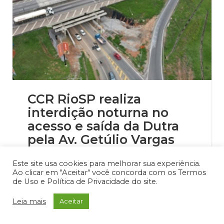
CCR RioSP realiza
interdição noturna no
acesso e saída da Dutra
pela Av. Getúlio Vargas
para obras de ampliação da
Este site usa cookies para melhorar sua experiência.
rodovia
Ao clicar em "Aceitar" você concorda com os Termos
de Uso e Política de Privacidade do site.
Destaque 3
,
Notícias
,
Secretaria de
Mobilidade Urbana
Leia mais
Aceitar
28/04/2025