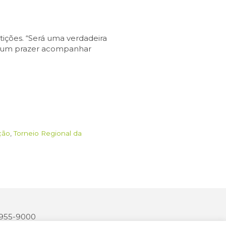
ições. “Será uma verdadeira
 é um prazer acompanhar
ção
,
Torneio Regional da
 3955-9000