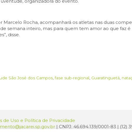
 Juventude, organizadora do evento.
or Marcelo Rocha, acompanhará os atletas nas duas compet
l de semana inteiro, mas para quem tem amor ao que faz
”, disse.
tude São José dos Campos
,
fase sub-regional
,
Guaratinguetá
,
nata
 de Uso e Política de Privacidade
amento@jacarei.sp.gov.br
| CNPJ: 46.694.139/0001-83 | (12)