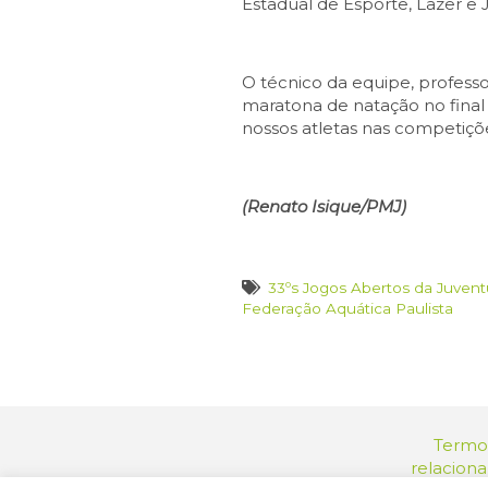
Estadual de Esporte, Lazer e
O técnico da equipe, profess
maratona de natação no fina
nossos atletas nas competições
(Renato Isique/PMJ)
33ºs Jogos Abertos da Juven
Federação Aquática Paulista
Termos
relacion