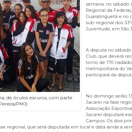
semana: no sábado (1
Regional da Federaç
Guaratinguetá e no d
sub-regional dos 33º
Juventude, em São 
A disputa no sábado
Club, que deverá rec
torno de 170 nadado
metropolitana do Val
participará da disput
No domingo serão 13
a, de óculos escuros, com parte
Jacareí na fase regi
 Pereira/PMJ)
Associação Esportiva 
Jacareí disputará es
Campos. Os dois pri
fase regional, que será disputada em local e data ainda a se