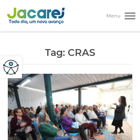
Pular
para
Menu
o
conteúdo
Tag:
CRAS