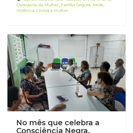
Delegacia da Mulher
,
Família Segura
,
Rede
,
Violência Contra a Mulher
No mês que celebra a
Consciência Negra,