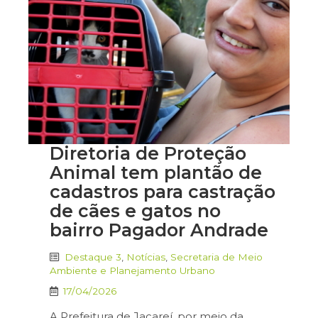
Diretoria de Proteção
Animal tem plantão de
cadastros para castração
de cães e gatos no
bairro Pagador Andrade
Destaque 3
,
Notícias
,
Secretaria de Meio
Ambiente e Planejamento Urbano
17/04/2026
A Prefeitura de Jacareí, por meio da