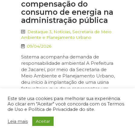
compensação do
consumo de energia na
administração pública
Destaque 3
,
Notícias
,
Secretaria de Meio
Ambiente e Planejamento Urbano
09/04/2026
Sistema acompanha demanda de
responsabilidade ambiental A Prefeitura
de Jacareí, por meio da Secretaria de
Meio Ambiente e Planejamento Urbano,
deu início à implantação de uma usina
fotovoltaica que deve representar um
avanço em sustentabilidade e economia
Este site usa cookies para melhorar sua experiência.
anual de, pelo menos, R$ 1,5 milhão aos
Ao clicar em "Aceitar" você concorda com os Termos
cofres públicos. A obra encontra-se em
de Uso e Política de Privacidade do site.
fase de terraplanagem. A […]
Leia mais
Aceitar
energia
,
fotovoltaica
,
Meio Ambiente
,
natureza
,
Sustentabilidade
,
usina