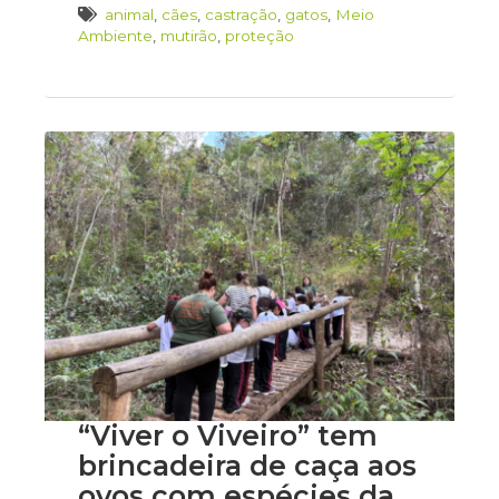
animal
,
cães
,
castração
,
gatos
,
Meio
Ambiente
,
mutirão
,
proteção
“Viver o Viveiro” tem
brincadeira de caça aos
ovos com espécies da