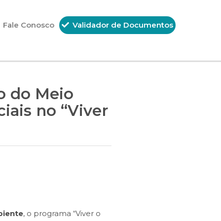
Fale Conosco
Validador de Documentos
o do Meio
iais no “Viver
biente
, o programa “Viver o