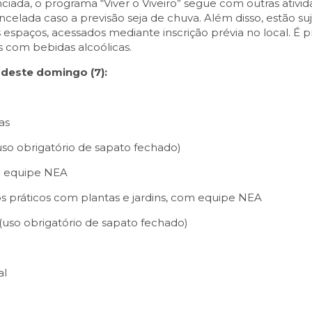
ada, o programa “Viver o Viveiro” segue com outras ativid
ncelada caso a previsão seja de chuva. Além disso, estão su
espaços, acessados mediante inscrição prévia no local. É p
s com bebidas alcoólicas.
s deste domingo (7):
as
(uso obrigatório de sapato fechado)
om equipe NEA
dos práticos com plantas e jardins, com equipe NEA
 (uso obrigatório de sapato fechado)
al