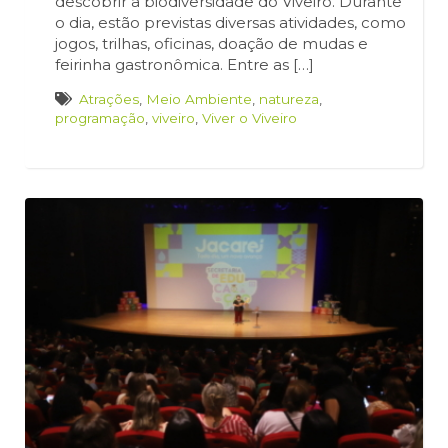
descobrir a biodiversidade do Viveiro. Durante
o dia, estão previstas diversas atividades, como
jogos, trilhas, oficinas, doação de mudas e
feirinha gastronômica. Entre as […]
Atrações
,
Meio Ambiente
,
natureza
,
programação
,
viveiro
,
Viver o Viveiro