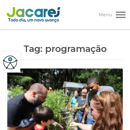
Pular
para
Menu
o
conteúdo
Tag:
programação