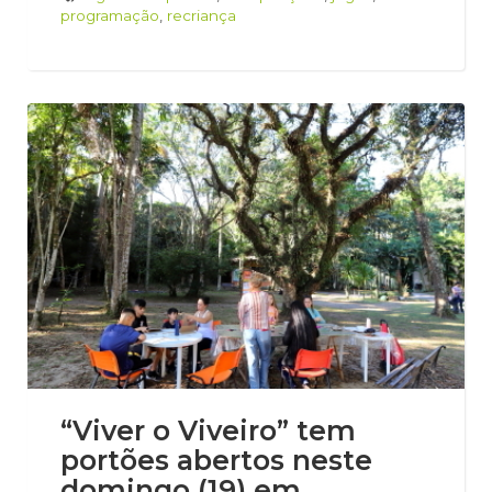
programação
,
recriança
“Viver o Viveiro” tem
portões abertos neste
domingo (19) em