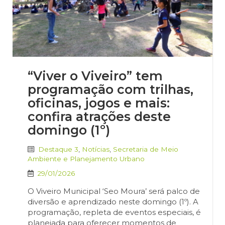
“Viver o Viveiro” tem
programação com trilhas,
oficinas, jogos e mais:
confira atrações deste
domingo (1º)
Destaque 3
,
Notícias
,
Secretaria de Meio
Ambiente e Planejamento Urbano
29/01/2026
O Viveiro Municipal ‘Seo Moura’ será palco de
diversão e aprendizado neste domingo (1º). A
programação, repleta de eventos especiais, é
planejada para oferecer momentos de