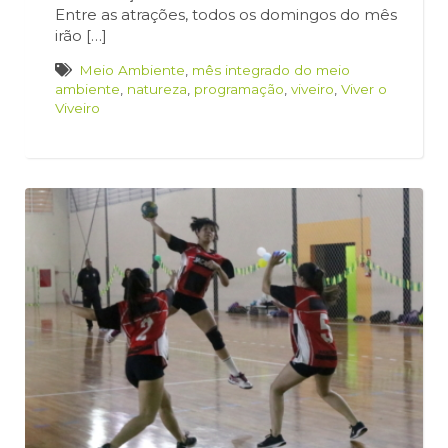
Entre as atrações, todos os domingos do mês
irão […]
Meio Ambiente
,
mês integrado do meio
ambiente
,
natureza
,
programação
,
viveiro
,
Viver o
Viveiro