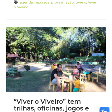
agenda
,
natureza
,
programação
,
viveiro
,
Viver
o Viveiro
“Viver o Viveiro” tem
trilhas, oficinas, jogos e