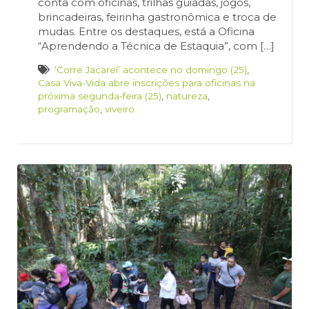
conta com oficinas, trilhas guiadas, jogos,
brincadeiras, feirinha gastronômica e troca de
mudas. Entre os destaques, está a Oficina
“Aprendendo a Técnica de Estaquia”, com […]
‘Corre Jacareí’ acontece no domingo (25)
,
Casa Viva-Vida abre inscrições para oficinas na
próxima segunda-feira (25)
,
natureza
,
programação
,
viveiro