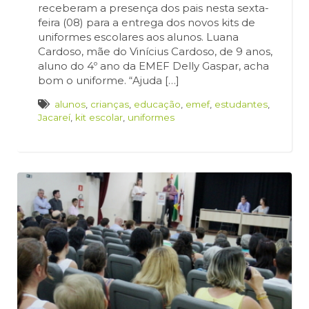
receberam a presença dos pais nesta sexta-
feira (08) para a entrega dos novos kits de
uniformes escolares aos alunos. Luana
Cardoso, mãe do Vinícius Cardoso, de 9 anos,
aluno do 4º ano da EMEF Delly Gaspar, acha
bom o uniforme. “Ajuda […]
alunos
,
crianças
,
educação
,
emef
,
estudantes
,
Jacareí
,
kit escolar
,
uniformes