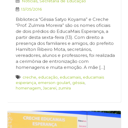
Notícias
,
Secretaria de Educação
13/05/2016
Biblioteca “Géssia Satyo Koyama” e Creche
“Prof. Zulmira Moreira” são os nomes oficiais
de dois prédios do EducaMais Esperança, a
partir desta sexta-feira (13). Com direito a
presença dos familiares e amigos, do prefeito
Hamilton Ribeiro Mota, secretários,
vereadores, alunos e professores, foi realizada
a cerimônia de entronização com
homenagens e muita emoção. A mãe […]
creche
,
educação
,
educamais
,
educamais
esperança
,
emerson goulart
,
géssia
,
homenagem
,
Jacareí
,
zumira