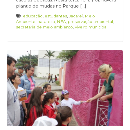
plantio de mudas no Parque […]
educação
,
estudantes
,
Jacareí
,
Meio
Ambiente
,
natureza
,
NEA
,
preservação ambiental
,
secretaria de meio ambiento
,
viveiro municipal