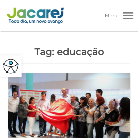
Pular
para
Menu
o
conteúdo
Tag:
educação