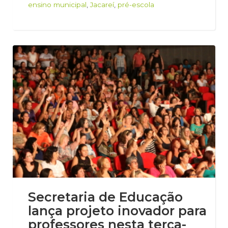
ensino municipal
,
Jacareí
,
pré-escola
Secretaria de Educação
lança projeto inovador para
professores nesta terça-