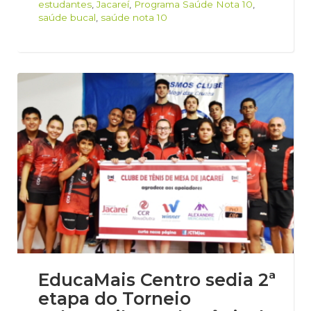
estudantes
,
Jacareí
,
Programa Saúde Nota 10
,
saúde bucal
,
saúde nota 10
EducaMais Centro sedia 2ª
etapa do Torneio