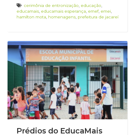
cerimônia de entronização
,
educação
,
educamais
,
educamais esperança
,
emef
,
emei
,
hamilton mota
,
homenagens
,
prefeitura de jacareí
Prédios do EducaMais