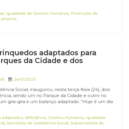
al
,
Igualdade de Direitos Humanos
,
Promoção de
 Humanos
 brinquedos adaptados para
arques da Cidade e dos
al
24/01/2023
ência Social, inaugurou, nesta terça-feira (24), dois
iência, sendo um no Parque da Cidade e outro no
 um gira-gira e um balanço adaptado. “Hoje é um dia
s adaptados
,
deficiência
,
Direitos Humanos
,
Igualdade
nd
,
Secretaria de Assistência Social
,
Subsecretaria de