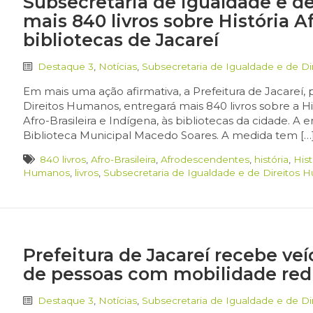
Subsecretaria de Igualdade e d
mais 840 livros sobre História A
bibliotecas de Jacareí
Destaque 3
,
Notícias
,
Subsecretaria de Igualdade e de D
Em mais uma ação afirmativa, a Prefeitura de Jacareí,
Direitos Humanos, entregará mais 840 livros sobre a Hi
Afro-Brasileira e Indígena, às bibliotecas da cidade. A en
Biblioteca Municipal Macedo Soares. A medida tem […
840 livros
,
Afro-Brasileira
,
Afrodescendentes
,
história
,
Hist
Humanos
,
livros
,
Subsecretaria de Igualdade e de Direitos
Prefeitura de Jacareí recebe ve
de pessoas com mobilidade redu
Destaque 3
,
Notícias
,
Subsecretaria de Igualdade e de D