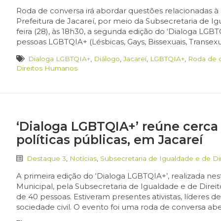
Roda de conversa irá abordar questões relacionadas 
Prefeitura de Jacareí, por meio da Subsecretaria de Ig
feira (28), às 18h30, a segunda edição do ‘Dialoga LGB
pessoas LGBTQIA+ (Lésbicas, Gays, Bissexuais, Transexua
Dialoga LGBTQIA+
,
Diálogo
,
Jacareí
,
LGBTQIA+
,
Roda de 
Direitos Humanos
‘Dialoga LGBTQIA+’ reúne cerca 
políticas públicas, em Jacareí
Destaque 3
,
Notícias
,
Subsecretaria de Igualdade e de D
A primeira edição do ‘Dialoga LGBTQIA+’, realizada nes
Municipal, pela Subsecretaria de Igualdade e de Direi
de 40 pessoas. Estiveram presentes ativistas, líderes 
sociedade civil. O evento foi uma roda de conversa abe