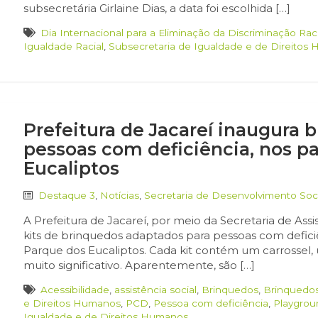
subsecretária Girlaine Dias, a data foi escolhida […]
Dia Internacional para a Eliminação da Discriminação Raci
Igualdade Racial
,
Subsecretaria de Igualdade e de Direitos
Prefeitura de Jacareí inaugura
pessoas com deficiência, nos p
Eucaliptos
Destaque 3
,
Notícias
,
Secretaria de Desenvolvimento Soci
A Prefeitura de Jacareí, por meio da Secretaria de Assist
kits de brinquedos adaptados para pessoas com defic
Parque dos Eucaliptos. Cada kit contém um carrossel,
muito significativo. Aparentemente, são […]
Acessibilidade
,
assistência social
,
Brinquedos
,
Brinquedo
e Direitos Humanos
,
PCD
,
Pessoa com deficiência
,
Playgrou
Igualdade e de Direitos Humanos