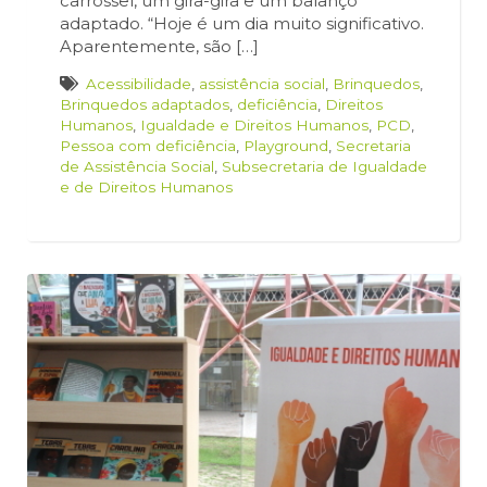
carrossel, um gira-gira e um balanço
adaptado. “Hoje é um dia muito significativo.
Aparentemente, são […]
Acessibilidade
,
assistência social
,
Brinquedos
,
Brinquedos adaptados
,
deficiência
,
Direitos
Humanos
,
Igualdade e Direitos Humanos
,
PCD
,
Pessoa com deficiência
,
Playground
,
Secretaria
de Assistência Social
,
Subsecretaria de Igualdade
e de Direitos Humanos