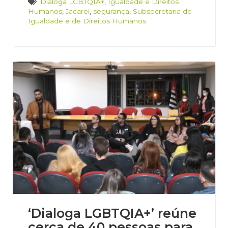
Dialoga LGBTQIA+
,
Igualdade e Direitos
Humanos
,
Jacareí
,
segurança
,
Subsecretaria de
Igualdade e de Direitos Humanos
‘Dialoga LGBTQIA+’ reúne
cerca de 40 pessoas para