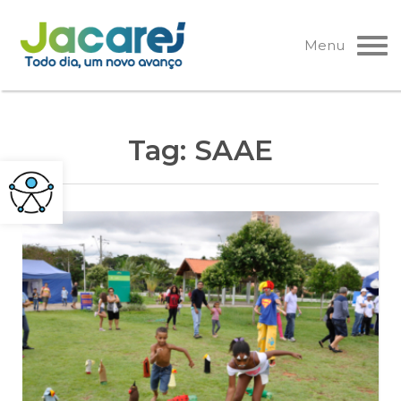
Pular
para
Menu
o
conteúdo
Tag:
SAAE