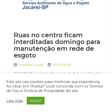
Ruas no centro ficam
interditadas domingo para
manutenção em rede de
esgoto
Notícias
,
SAAE
07/10/2016
O SAAE (Serviço Autônomo de Água e Esgoto)
de Jacareí fará neste domingo (9) um serviço
Este site usa cookies para melhorar sua experiência.
de manutenção na rede de esgoto das ruas
Ao clicar em "Aceitar" você concorda com os Termos
Corneteiro de Jesus e Antônio Afonso, no
de Uso e Política de Privacidade do site.
trecho próximo da Santa Casa de Misericórdia,
no centro. Para tanto será necessário
Leia mais
Aceitar
interditar as duas vias neste trecho para o
tráfego de veículos, […]