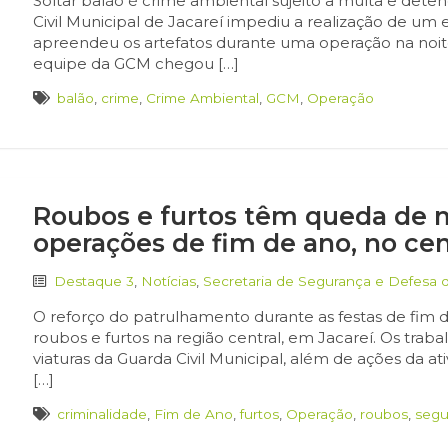
Soltar balão é crime ambiental sujeito a multa e dete
Civil Municipal de Jacareí impediu a realização de um 
apreendeu os artefatos durante uma operação na noite 
equipe da GCM chegou […]
balão
,
crime
,
Crime Ambiental
,
GCM
,
Operação
Roubos e furtos têm queda de 
operações de fim de ano, no cen
Destaque 3
,
Notícias
,
Secretaria de Segurança e Defesa 
O reforço do patrulhamento durante as festas de fim
roubos e furtos na região central, em Jacareí. Os trab
viaturas da Guarda Civil Municipal, além de ações da at
[…]
criminalidade
,
Fim de Ano
,
furtos
,
Operação
,
roubos
,
segu