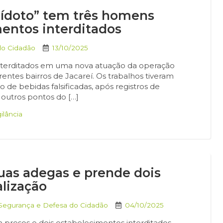
tídoto” tem três homens
mentos interditados
do Cidadão
13/10/2025
interditados em uma nova atuação da operação
ferentes bairros de Jacareí. Os trabalhos tiveram
 de bebidas falsificadas, após registros de
outros pontos do […]
gilância
duas adegas e prende dois
alização
 Segurança e Defesa do Cidadão
04/10/2025
m presos e dois estabelecimentos interditados