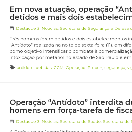
Em nova atuação, operação “An
detidos e mais dois estabeleci
Destaque 3
,
Notícias
,
Secretaria de Segurança e Defesa 
Três homens foram detidos e dois estabelecimentos 
“Antídoto” realizada na noite de sexta-feira (11), em di
como objetivo intensificar o combate à comercialização
intoxicação por metanol no estado de São Paulo e em 
antídoto
,
bebidas
,
GCM
,
Operação
,
Procon
,
segurança
,
vi
Operação “Antídoto” interdita 
homens em força-tarefa de fisc
Destaque 3
,
Notícias
,
Secretaria de Saúde
,
Secretaria de
A Prefeitura de Jacareí informa que dois homens fora