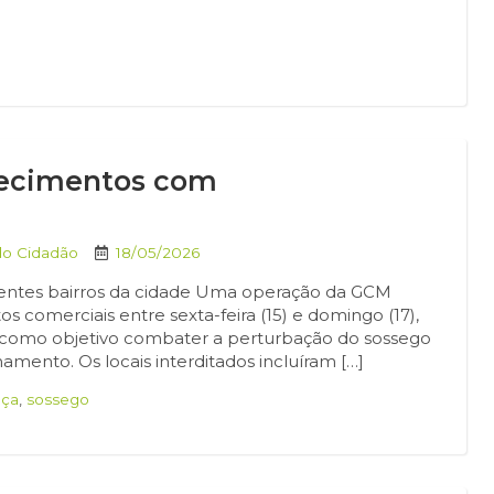
elecimentos com
do Cidadão
18/05/2026
ferentes bairros da cidade Uma operação da GCM
os comerciais entre sexta-feira (15) e domingo (17),
am como objetivo combater a perturbação do sossego
namento. Os locais interditados incluíram […]
nça
,
sossego