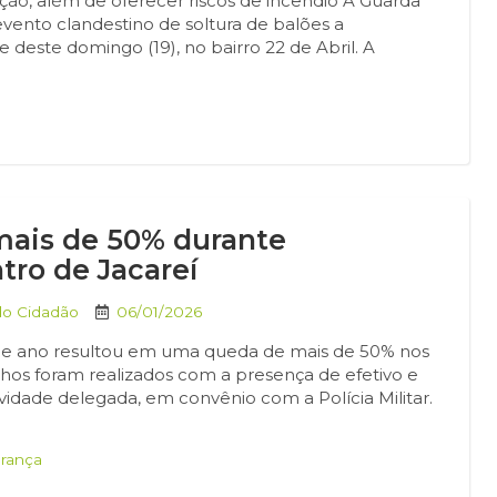
nção, além de oferecer riscos de incêndio A Guarda
evento clandestino de soltura de balões a
deste domingo (19), no bairro 22 de Abril. A
mais de 50% durante
tro de Jacareí
do Cidadão
06/01/2026
 de ano resultou em uma queda de mais de 50% nos
alhos foram realizados com a presença de efetivo e
ividade delegada, em convênio com a Polícia Militar.
rança