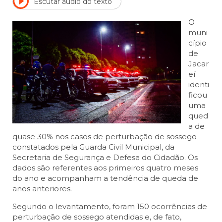
Escutar áudio do texto
O
muni
cípio
de
Jacar
eí
identi
ficou
uma
qued
a de
quase 30% nos casos de perturbação de sossego
constatados pela Guarda Civil Municipal, da
Secretaria de Segurança e Defesa do Cidadão. Os
dados são referentes aos primeiros quatro meses
do ano e acompanham a tendência de queda de
anos anteriores.
Segundo o levantamento, foram 150 ocorrências de
perturbação de sossego atendidas e, de fato,