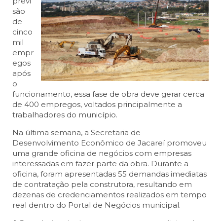
previ
são
de
cinco
mil
empr
egos
após
o
funcionamento, essa fase de obra deve gerar cerca
de 400 empregos, voltados principalmente a
trabalhadores do município.
Na última semana, a Secretaria de
Desenvolvimento Econômico de Jacareí promoveu
uma grande oficina de negócios com empresas
interessadas em fazer parte da obra. Durante a
oficina, foram apresentadas 55 demandas imediatas
de contratação pela construtora, resultando em
dezenas de credenciamentos realizados em tempo
real dentro do Portal de Negócios municipal.