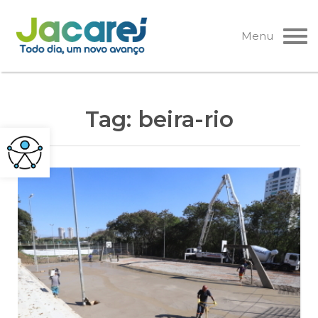
Pular
para
Menu
o
conteúdo
Tag:
beira-rio