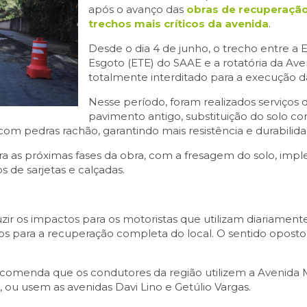
após o avanço das
obras de recuperaçã
trechos mais críticos da avenida
.
Desde o dia 4 de junho, o trecho entre a
Esgoto (ETE) do SAAE e a rotatória da Av
totalmente interditado para a execução d
Nesse período, foram realizados serviços
pavimento antigo, substituição do solo 
om pedras rachão, garantindo mais resistência e durabilidad
ara as próximas fases da obra, com a fresagem do solo, imp
 de sarjetas e calçadas.
uzir os impactos para os motoristas que utilizam diariamen
os para a recuperação completa do local. O sentido oposto 
ecomenda que os condutores da região utilizem a Avenida 
, ou usem as avenidas Davi Lino e Getúlio Vargas.