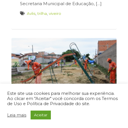
Secretaria Municipal de Educação, […]
Avlis
,
trilha
,
viveiro
Este site usa cookies para melhorar sua experiência.
Ao clicar em "Aceitar" você concorda com os Termos
de Uso e Política de Privacidade do site.
Capina e limpeza
Leia mais
Aceitar
continuam aceleradas