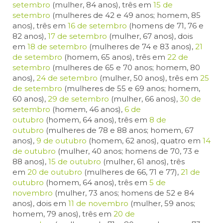
setembro
(mulher, 84 anos), três em
15 de
setembro
(mulheres de 42 e 49 anos; homem, 85
anos), três em
16 de setembro
(homens de 71, 76 e
82 anos),
17 de setembro
(mulher, 67 anos), dois
em
18 de setembro
(mulheres de 74 e 83 anos),
21
de setembro
(homem, 65 anos), três em
22 de
setembro
(mulheres de 65 e 70 anos; homem, 80
anos),
24 de setembro
(mulher, 50 anos), três em
25
de setembro
(mulheres de 55 e 69 anos; homem,
60 anos),
29 de setembro
(mulher, 66 anos),
30 de
setembro
(homem, 46 anos),
6 de
outubro
(homem, 64 anos), três em
8 de
outubro
(mulheres de 78 e 88 anos; homem, 67
anos),
9 de outubro
(homem, 62 anos), quatro em
14
de outubro
(mulher, 40 anos; homens de 70, 73 e
88 anos),
15 de outubro
(mulher, 61 anos), três
em
20 de outubro
(mulheres de 66, 71 e 77),
21 de
outubro
(homem, 64 anos), três em
5 de
novembro
(mulher, 73 anos; homens de 52 e 84
anos), dois em
11 de novembro
(mulher, 59 anos;
homem, 79 anos), três em
20 de