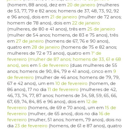
(homem, 88 anos), dez em
20 de janeiro
(mulheres
de 53, 77, 79 e 82 anos; homens de 37, 48, 73, 92, 92
e 96 anos), dois em
21 de janeiro
(mulher de 72 anos;
homem de 78 anos), dois em
22 de janeiro
(mulheres, de 80 e 41 anos), três em
25 de janeiro
(mulher de 54 anos; homens, de 83 e 75 anos), três
em
27 de janeiro
(homens de 67, 76 e 90 anos),
quatro em
28 de janeiro
(homens de 75 e 82 anos;
mulheres de 72 e 73 anos), quatro em
1º de
fevereiro
(mulher de 87 anos; homens de 33, 61 e 68
anos), seis
em
5 de fevereiro
(duas mulheres de 55
anos; homens de 90, 84, 79 e 41 anos), cinco em
9
de fevereiro
(mulher de 46 anos; homens de 79, 79,
67 e 42 anos), um em
10 de fevereiro
(homem, de
86 anos),
17 no dia
11 de fevereiro
(mulheres de 42,
46, 73, 74, 77, 87 anos; homens de 34, 58, 59, 65, 66,
67, 69, 74, 84, 85 e 96 anos), dois em
12 de
fevereiro
(homens, de 69 e 70 anos), um em
15 de
fevereiro
(mulher, de 65 anos), dois no dia
16 de
fevereiro
(mulher, 51 anos; homem, 79 anos), dois no
dia
23 de fevereiro
(homens, de 61 e 87 anos), quatro