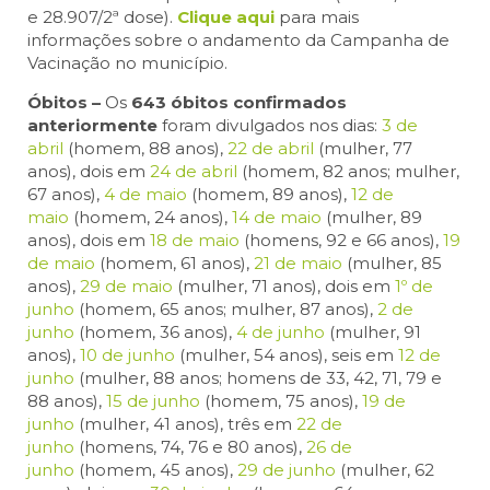
e 28.907/2ª dose).
Clique aqui
para mais
informações sobre o andamento da Campanha de
Vacinação no município.
Óbitos –
Os
643 óbitos confirmados
anteriormente
foram divulgados nos dias:
3 de
abril
(homem, 88 anos),
22 de abril
(mulher, 77
anos), dois em
24 de abril
(homem, 82 anos; mulher,
67 anos),
4 de maio
(homem, 89 anos),
12 de
maio
(homem, 24 anos),
14 de maio
(mulher, 89
anos), dois em
18 de maio
(homens, 92 e 66 anos),
19
de maio
(homem, 61 anos),
21 de maio
(mulher, 85
anos),
29 de maio
(mulher, 71 anos), dois em
1º de
junho
(homem, 65 anos; mulher, 87 anos),
2 de
junho
(homem, 36 anos),
4 de junho
(mulher, 91
anos),
10 de junho
(mulher, 54 anos), seis em
12 de
junho
(mulher, 88 anos; homens de 33, 42, 71, 79 e
88 anos),
15 de junho
(homem, 75 anos),
19 de
junho
(mulher, 41 anos), três em
22 de
junho
(homens, 74, 76 e 80 anos),
26 de
junho
(homem, 45 anos),
29 de junho
(mulher, 62