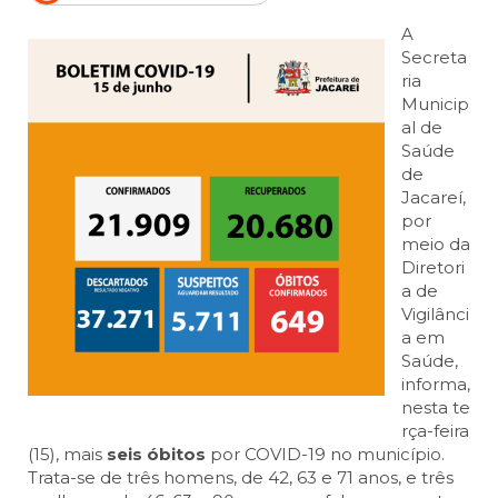
A
Secreta
ria
Municip
al de
Saúde
de
Jacareí,
por
meio da
Diretori
a de
Vigilânci
a em
Saúde,
informa,
nesta te
rça-feira
(15), mais
seis óbitos
por COVID-19 no município.
Trata-se de três homens, de 42, 63 e 71 anos, e três