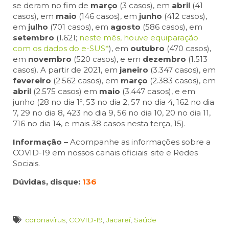
se deram no fim de
março
(3 casos), em
abril
(41
casos), em
maio
(146 casos), em
junho
(412 casos),
em
julho
(701 casos), em
agosto
(586 casos), em
setembro
(1.621;
neste mês, houve equiparação
com os dados do e-SUS*
), em
outubro
(470 casos),
em
novembro
(520 casos), e em
dezembro
(1.513
casos). A partir de 2021, em
janeiro
(3.347 casos), em
fevereiro
(2.562 casos), em
março
(2.383 casos), em
abril
(2.575 casos) em
maio
(3.447 casos), e em
junho (28 no dia 1º, 53 no dia 2, 57 no dia 4, 162 no dia
7, 29 no dia 8, 423 no dia 9, 56 no dia 10, 20 no dia 11,
716 no dia 14, e mais 38 casos nesta terça, 15).
Informação –
Acompanhe as informações sobre a
COVID-19 em nossos canais oficiais: site e Redes
Sociais.
Dúvidas, disque:
136
coronavírus
,
COVID-19
,
Jacareí
,
Saúde