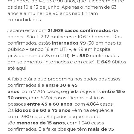
mulheres, de 46, 63 e 90 anos, que faleceram entre
os dias 10 e 13 de junho. Apenas o homem de 63
anos e a mulher de 90 anos não tinham
comorbidades.
Jacareí está com
21.909 casos confirmados
da
doença. São 11.292 mulheres e 10.617 homens. Dos
confirmados, estão
internados 79
(30 em hospital
público – sendo 16 em UTI –, e 49 em hospital
privado – sendo 25 em UTI). Há
580
confirmados
em isolamento (internados e em casa). E
649
óbitos
até aqui.
A faixa etária que predomina nos dados dos casos
confirmados é a
entre 30 e 45
anos
, com 7.704 casos, seguida os jovens
entre 15 e
30 anos
, com 5.274 casos. Depois estão as
pessoas
entre 45 e 60 anos
, com 4.864 casos.
Os
idosos de 60 a 75 anos
vêm na sequência,
com 1.980 casos. Seguidos daqueles que
são
menores de 15 anos
, com 1.640 casos
confirmados. E a faixa dos
que têm
mais de 75