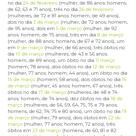
no dia
24 de fevereiro
(mulher, de 86 anos; homens,
de 62, 63 e 71 anos), três no dia
26 de fevereiro
(mulheres, de 72 e 81 anos; homem, de 49 anos),
dois no dia
3 de março
(mulher, de 72 anos; homem,
de 95 anos), dois em
5 de março
(mulher, de 92
anos; homem, de 75 anos), três em dia
8 de março
(mulher, de 88 anos; homens, de 67 e 72 anos), um
em
9 de março
(mulher, de 66 anos), três óbitos no
dia
10 de março
(mulheres, de 43 e 56 anos;
homem, de 89 anos), um óbito no dia
11 março
(homem, 78 anos), dois óbitos no dia
12 de março
(mulher, 77 anos; homem, 44 anos), um óbito no dia
15 de março
(homem, 58 anos), dois óbitos no dia
16
de março
(mulher, 45 anos; homem, 67 anos), três
óbitos no dia
17 de março
(mulheres, de 48 e 74
anos; homem, de 74 anos), dez óbitos no dia
18 de
março
(mulheres, de 56, 59, 64, 75, 75 e 79 anos;
homens, de 62, 74, 75 e 80 anos), um óbito no dia
19
de março
(mulher, 79 anos), dois óbitos em
22 de
março
(mulher, 77 anos; homem, 72 anos), três
óbitos em
23 de março
(homens, de 60, 81 e 82