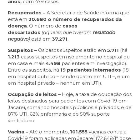
anos,
com 479 casos.
Recuperados –
A Secretaria de Saúde informa que
está em
20.680 o número de recuperados da
doença
. O número de
casos
descartados
(aqueles que tiveram
resultado
negativo
)
está em
37.271
.
Suspeitos –
Os casos suspeitos estão em
5.711
(há
1.213
casos suspeitos em isolamento no hospital ou
em casa e mais
4.498
pacientes em investigação).
Entre os suspeitos, há
19 pacientes internados
(18
em hospital público – sendo quatro em UTI –, e um
em hospital privado – nenhum em UTI).
Ocupação de leitos –
Hoje, a taxa de ocupação dos
leitos destinados para pacientes com Covid-19 em
Jacareí, somando hospitais públicos e privados, é de
87% UTI, 62% enfermaria e de 50% suporte
ventilatório.
Vacina –
Até o momento,
101.555
vacinas contra a
Covid-19 foram aplicadas em Jacareí (72.648/1ª dose