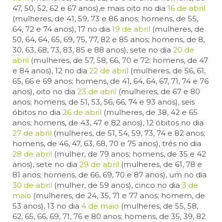
47, 50, 52, 62 e 67 anos),e mais oito no dia
16 de abril
(mulheres, de 41, 59, 73 e 86 anos; homens, de 55,
64, 72 e 74 anos), 17 no dia
19 de abril
(mulheres, de
50, 64, 64, 65, 69, 75, 77, 82 e 85 anos; homens, de 8,
30, 63, 68, 73, 83, 85 e 88 anos), sete no dia
20 de
abril
(mulheres, de 57, 58, 66, 70 e 72; homens, de 47
e 84 anos), 12 no dia
22 de abril
(mulheres, de 56, 61,
65, 66 e 69 anos; homens, de 41, 64, 64, 67, 71, 74 e 76
anos), oito no dia
23 de abril
(mulheres, de 67 e 80
anos; homens, de 51, 53, 56, 66, 74 e 93 anos), seis
óbitos no dia
26 de abril
(mulheres, de 38, 42 e 65
anos; homens, de 43, 47 e 82 anos), 12 óbitos no dia
27 de abril
(mulheres, de 51, 54, 59, 73, 74 e 82 anos;
homens, de 46, 47, 63, 68, 70 e 75 anos), três no dia
28 de abril
(mulher, de 79 anos; homens, de 35 e 42
anos), sete no dia
29 de abril
(mulheres, de 61, 78 e
81 anos; homens, de 66, 69, 70 e 87 anos), um no dia
30 de abril
(mulher, de 59 anos), cinco no dia
3 de
maio
(mulheres, de 24, 35, 71 e 77 anos; homem, de
53 anos), 13 no dia
4 de maio
(mulheres, de 55, 58,
62, 65, 66, 69, 71, 76 e 80 anos; homens, de 35, 39, 82