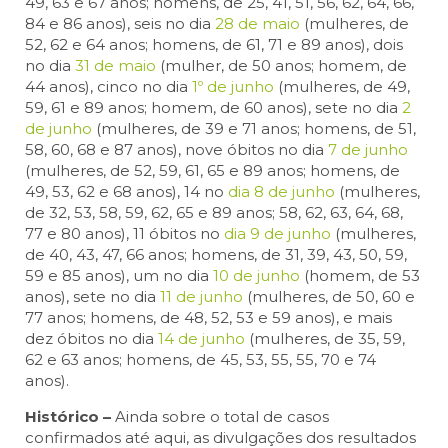
49, 63 e 67 anos; homens, de 25, 41, 51, 56, 62, 64, 66,
84 e 86 anos), seis no dia
28 de maio
(mulheres, de
52, 62 e 64 anos; homens, de 61, 71 e 89 anos), dois
no dia
31 de maio
(mulher, de 50 anos; homem, de
44 anos), cinco no dia
1º de junho
(mulheres, de 49,
59, 61 e 89 anos; homem, de 60 anos), sete no dia
2
de junho
(mulheres, de 39 e 71 anos; homens, de 51,
58, 60, 68 e 87 anos), nove óbitos no dia
7 de junho
(mulheres, de 52, 59, 61, 65 e 89 anos; homens, de
49, 53, 62 e 68 anos), 14 no
dia 8 de junho
(mulheres,
de 32, 53, 58, 59, 62, 65 e 89 anos; 58, 62, 63, 64, 68,
77 e 80 anos), 11 óbitos no
dia 9 de junho
(mulheres,
de 40, 43, 47, 66 anos; homens, de 31, 39, 43, 50, 59,
59 e 85 anos), um no dia
10 de junho
(homem, de 53
anos), sete no dia
11 de junho
(mulheres, de 50, 60 e
77 anos; homens, de 48, 52, 53 e 59 anos), e mais
dez óbitos no dia
14 de junho
(mulheres, de 35, 59,
62 e 63 anos; homens, de 45, 53, 55, 55, 70 e 74
anos).
Histórico –
Ainda sobre o total de casos
confirmados até aqui, as divulgações dos resultados