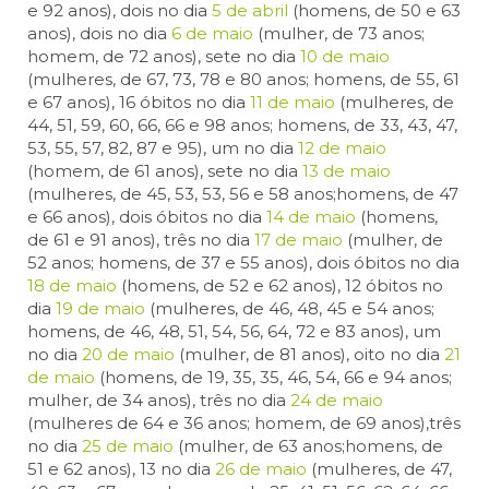
e 92 anos), dois no dia
5 de abril
(homens, de 50 e 63
anos), dois no dia
6 de maio
(mulher, de 73 anos;
homem, de 72 anos), sete no dia
10 de maio
(mulheres, de 67, 73, 78 e 80 anos; homens, de 55, 61
e 67 anos), 16 óbitos no dia
11 de maio
(mulheres, de
44, 51, 59, 60, 66, 66 e 98 anos; homens, de 33, 43, 47,
53, 55, 57, 82, 87 e 95), um no dia
12 de maio
(homem, de 61 anos), sete no dia
13 de maio
(mulheres, de 45, 53, 53, 56 e 58 anos;homens, de 47
e 66 anos), dois óbitos no dia
14 de maio
(homens,
de 61 e 91 anos), três no dia
17 de maio
(mulher, de
52 anos; homens, de 37 e 55 anos), dois óbitos no dia
18 de maio
(homens, de 52 e 62 anos), 12 óbitos no
dia
19 de maio
(mulheres, de 46, 48, 45 e 54 anos;
homens, de 46, 48, 51, 54, 56, 64, 72 e 83 anos), um
no dia
20 de maio
(mulher, de 81 anos), oito no dia
21
de maio
(homens, de 19, 35, 35, 46, 54, 66 e 94 anos;
mulher, de 34 anos), três no dia
24 de maio
(mulheres de 64 e 36 anos; homem, de 69 anos),três
no dia
25 de maio
(mulher, de 63 anos;homens, de
51 e 62 anos), 13 no dia
26 de maio
(mulheres, de 47,