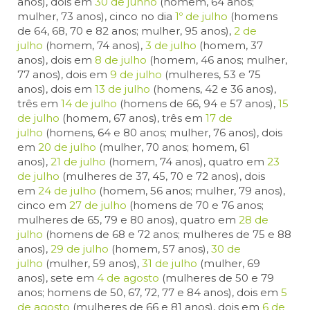
anos), dois em
30 de junho
(homem, 64 anos;
mulher, 73 anos), cinco no dia
1º de julho
(homens
de 64, 68, 70 e 82 anos; mulher, 95 anos),
2 de
julho
(homem, 74 anos),
3 de julho
(homem, 37
anos), dois em
8 de julho
(homem, 46 anos; mulher,
77 anos), dois em
9 de julho
(mulheres, 53 e 75
anos), dois em
13 de julho
(homens, 42 e 36 anos),
três em
14 de julho
(homens de 66, 94 e 57 anos),
15
de julho
(homem, 67 anos), três em
17 de
julho
(homens, 64 e 80 anos; mulher, 76 anos), dois
em
20 de julho
(mulher, 70 anos; homem, 61
anos),
21 de julho
(homem, 74 anos), quatro em
23
de julho
(mulheres de 37, 45, 70 e 72 anos), dois
em
24 de julho
(homem, 56 anos; mulher, 79 anos),
cinco em
27 de julho
(homens de 70 e 76 anos;
mulheres de 65, 79 e 80 anos), quatro em
28 de
julho
(homens de 68 e 72 anos; mulheres de 75 e 88
anos),
29 de julho
(homem, 57 anos),
30 de
julho
(mulher, 59 anos),
31 de julho
(mulher, 69
anos), sete em
4 de agosto
(mulheres de 50 e 79
anos; homens de 50, 67, 72, 77 e 84 anos), dois em
5
de agosto
(mulheres de 66 e 81 anos), dois em
6 de