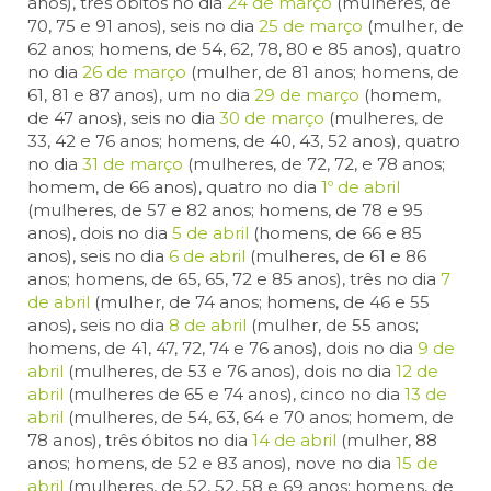
anos), três óbitos no dia
24 de março
(mulheres, de
70, 75 e 91 anos), seis no dia
25 de março
(mulher, de
62 anos; homens, de 54, 62, 78, 80 e 85 anos), quatro
no dia
26 de março
(mulher, de 81 anos; homens, de
61, 81 e 87 anos), um no dia
29 de março
(homem,
de 47 anos), seis no dia
30 de março
(mulheres, de
33, 42 e 76 anos; homens, de 40, 43, 52 anos), quatro
no dia
31 de março
(mulheres, de 72, 72, e 78 anos;
homem, de 66 anos), quatro no dia
1º de abril
(mulheres, de 57 e 82 anos; homens, de 78 e 95
anos), dois no dia
5 de abril
(homens, de 66 e 85
anos), seis no dia
6 de abril
(mulheres, de 61 e 86
anos; homens, de 65, 65, 72 e 85 anos), três no dia
7
de abril
(mulher, de 74 anos; homens, de 46 e 55
anos), seis no dia
8 de abril
(mulher, de 55 anos;
homens, de 41, 47, 72, 74 e 76 anos), dois no dia
9 de
abril
(mulheres, de 53 e 76 anos), dois no dia
12 de
abril
(mulheres de 65 e 74 anos), cinco no dia
13 de
abril
(mulheres, de 54, 63, 64 e 70 anos; homem, de
78 anos), três óbitos no dia
14 de abril
(mulher, 88
anos; homens, de 52 e 83 anos), nove no dia
15 de
abril
(mulheres, de 52, 52, 58 e 69 anos; homens, de