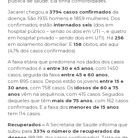
pública de saúde. Ela tinha comorbidades.
Jacareí chegou a
3794 casos confirmados
da
doença. São 1935 homens e 1859 mulheres. Dos
confirmados, estão
internados seis
(dois em
hospital público – sendo os dois em UTI –, e quatro
em hospital privado – sendo dois em UTI). Há
256
em isolamento domiciliar. E
158
óbitos, até aqui
(4,1% dos casos confirmados).
A faixa etária que predomina nos dados dos casos
confirmados é a
entre 30 e 45 anos
, com 1450
casos, seguida da faixa
entre 45 e 60 anos
,
com 895 casos. Depois estão os jovens
entre 15 e
30 anos
, com 758 casos. Os
idosos de 60 a 75
anos
vêm na sequência, com 415 casos. Seguidos
daqueles que têm
mais de 75 anos
, com 162 casos
confirmados. E a faixa dos
menores de 15 anos
tem 114 casos.
Recuperados –
A Secretaria de Saúde informa que
subiu para
3374 o número de recuperados da
doença
(88,9% dos casos confirmados). Trata-se de