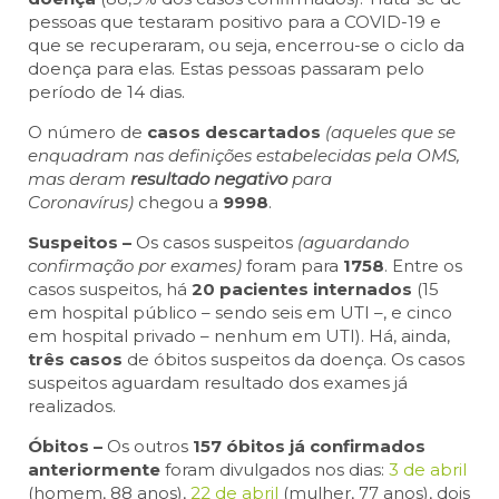
pessoas que testaram positivo para a COVID-19 e
que se recuperaram, ou seja, encerrou-se o ciclo da
doença para elas. Estas pessoas passaram pelo
período de 14 dias.
O número de
casos descartados
(aqueles que se
enquadram nas definições estabelecidas pela OMS,
mas deram
resultado negativo
para
Coronavírus)
chegou a
9998
.
Suspeitos –
Os casos suspeitos
(aguardando
confirmação por exames)
foram para
1758
. Entre os
casos suspeitos, há
20 pacientes internados
(15
em hospital público – sendo seis em UTI –, e cinco
em hospital privado – nenhum em UTI). Há, ainda,
três casos
de óbitos suspeitos da doença. Os casos
suspeitos aguardam resultado dos exames já
realizados.
Óbitos –
Os outros
157 óbitos já confirmados
anteriormente
foram divulgados nos dias:
3 de abril
(homem, 88 anos),
22 de abril
(mulher, 77 anos), dois