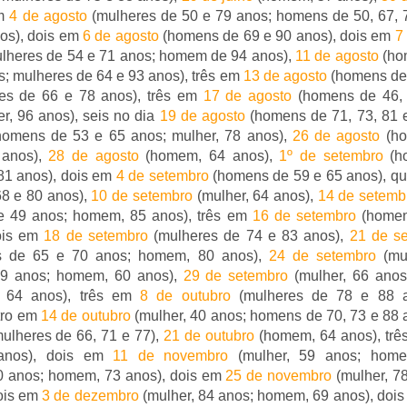
em
4 de agosto
(mulheres de 50 e 79 anos; homens de 50, 67, 
os), dois em
6 de agosto
(homens de 69 e 90 anos), dois em
7
lheres de 54 e 71 anos; homem de 94 anos),
11 de agosto
(ho
; mulheres de 64 e 93 anos), três em
13 de agosto
(homens de 
es de 66 e 78 anos), três em
17 de agosto
(homens de 46, 
, 96 anos), seis no dia
19 de agosto
(homens de 71, 73, 81 
omens de 53 e 65 anos; mulher, 78 anos),
26 de agosto
(ho
 anos),
28 de agosto
(homem, 64 anos),
1º de setembro
(ho
81 anos), dois em
4 de setembro
(homens de 59 e 65 anos), q
68 e 80 anos),
10 de setembro
(mulher, 64 anos),
14 de setemb
e 49 anos; homem, 85 anos), três em
16 de setembro
(homen
dois em
18 de setembro
(mulheres de 74 e 83 anos),
21 de s
s de 65 e 70 anos; homem, 80 anos),
24 de setembro
(mul
9 anos; homem, 60 anos),
29 de setembro
(mulher, 66 anos
64 anos), três em
8 de outubro
(mulheres de 78 e 88 
tro em
14 de outubro
(mulher, 40 anos; homens de 70, 73 e 88 
ulheres de 66, 71 e 77),
21 de outubro
(homem, 64 anos), tr
anos), dois em
11 de novembro
(mulher, 59 anos; hom
0 anos; homem, 73 anos), dois em
25 de novembro
(mulher, 7
ois em
3 de dezembro
(mulher, 84 anos; homem, 69 anos), doi