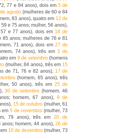
72, 77 e 84 anos), dois em
5 de
 de agosto
(mulheres de 60 e 84
mem, 83 anos), quatro em
12 de
59 e 75 anos; mulher, 56 anos),
57 e 77 anos), dois em
18 de
e 85 anos; mulheres de 76 e 81
mem, 71 anos), dois em
27 de
mem, 74 anos), três em
3 de
uatro em
9 de setembro
(homens
ro
(mulher, 84 anos), três em
15
s de 71, 76 e 82 anos),
17 de
etembro
(homem, 65 anos), três
her, 50 anos), três em
25 de
),
30 de setembro
(homem, 46
anos; homem, 67 anos),
9 de
anos),
15 de outubro
(mulher, 61
ês em
5 de novembro
(mulher, 73
em, 79 anos), três em
20 de
8 anos; homem, 44 anos),
26 de
s em
10 de dezembro
(mulher, 73