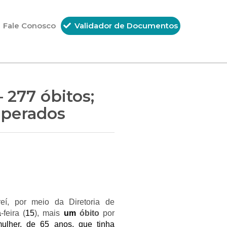
Fale Conosco
Validador de Documentos
– 277 óbitos;
cuperados
eí, por meio da Diretoria de
a
-feira (
15
), mais
um
óbito
por
ulher, de 65 anos, que tinha