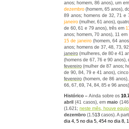
anos; homem, 86 anos), um e
dezembro
(homem, 65 anos), d
89 anos; homens de 32, 71 e 
janeiro
(mulher, 61 anos), quat
de 60, 61 e 79 anos), três em
1
anos; homem, 70 anos), 11 em
15 de janeiro
(homem, 64 anos
anos; homens de 37, 48, 73, 92
janeiro
(mulheres, de 80 e 41 a
(homens de 67, 76 e 90 anos),
fevereiro
(mulher de 87 anos; h
de 90, 84, 79 e 41 anos), cinc
fevereiro
(homem, de 86 anos),
66, 67, 69, 74, 84, 85 e 96 anos
Histórico –
Ainda sobre os
10.
abril
(41 casos), em
maio
(146
(1.621;
neste mês, houve equi
dezembro
(1.5
13
casos).
A par
dia 4, 5 no dia 5, 454 no dia 8,