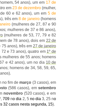
homem, 54 anos), um em
17 de
atro em
23 de dezembro
(mulher,
 de 60 e 62 anos), um em
5 de
s), três em
8 de janeiro
(homens
aneiro
(mulheres de 27, 87 e 90
nos; mulheres de 37 e 86 anos),
ro
(mulheres de 53, 77, 79 e 82
mem de 78 anos), dois em
22 de
 75 anos),
três
em
27 de janeiro
 72 e 73 anos), quatro em
1º de
s mulheres de 55 anos; homens
67 e 42 anos), um no dia
10 de
anos; homens de 34, 58, 59, 65,
anos).
m no fim de
março
(3 casos), em
osto
(586 casos), em
setembro
em
novembro
(520 casos), e em
º,
709
n
o dia
2, 5
no dia
3, 25 n
o
mais 32 casos nesta segunda, 15
).