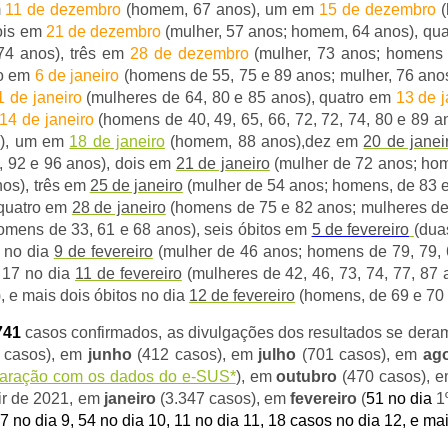
m
11 de dezembro
(homem, 67 anos), um em
15 de dezembro
(
ois em
21 de dezembro
(mulher, 57 anos; homem, 64 anos), qu
74 anos), três em
28 de dezembro
(mulher, 73 anos; homens
ro em
6 de janeiro
(homens de 55, 75 e 89 anos; mulher, 76 ano
1 de janeiro
(mulheres de 64, 80 e 85 anos), quatro em
13 de j
14 de janeiro
(homens de 40, 49, 65, 66, 72, 72, 74, 80 e 89 a
), um em
18 de janeiro
(homem, 88 anos),
dez em
20 de janei
, 92 e 96 anos), dois em
21 de janeiro
(mulher de 72 anos; ho
nos), três em
25 de janeiro
(mulher de
54
anos; homens, de 83 e
 quatro em
28 de janeiro
(homens de 75 e 82 anos; mulheres de
omens de 33, 61 e 68 anos), seis óbitos
em
5 de fevereiro
(dua
o no dia
9 de fevereiro
(mulher de
46
anos; homens de 79, 79, 
 17 no dia
11 de fevereiro
(mulheres de 42, 46, 73, 74, 77, 87 
), e mais dois óbitos no dia
12 de fevereiro
(homens, de 69 e 70 
741
casos confirmados, as divulgações dos resultados se dera
 casos), em
junho
(412 casos), em
julho
(701 casos), em
ag
paração com os dados do e-SUS*
), em
outubro
(470 casos), 
tir de 2021, em
janeiro
(3.347 casos), em
fevereiro
(
51
no dia
1
 17 no dia 9, 54 no dia 10, 11 no dia 11, 18 casos no dia 12, e 