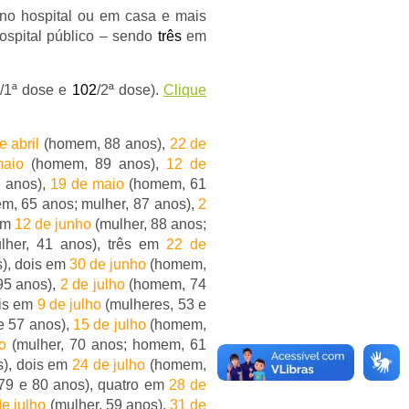
no hospital ou em casa e mais
spital público – sendo
três
em
2/1ª dose e
102
/2ª dose).
Clique
e abril
(homem, 88 anos),
22 de
aio
(homem, 89 anos),
12 de
 anos),
19 de maio
(homem, 61
, 65 anos; mulher, 87 anos),
2
 em
12 de junho
(mulher, 88 anos;
lher, 41 anos), três em
22 de
s), dois em
30 de junho
(homem,
95 anos),
2 de julho
(homem, 74
ois em
9 de julho
(mulheres, 53 e
e 57 anos),
15 de julho
(homem,
o
(mulher, 70 anos; homem, 61
s), dois em
24 de julho
(homem,
79 e 80 anos), quatro em
28 de
de julho
(mulher, 59 anos),
31 de