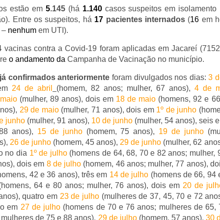
tos estão em
5
.145
(há
1.140
casos suspeitos em isolamento 
o). Entre os suspeitos, há
17
pacientes internados
(
16
em ho
o –
nenhum
em UTI).
4
vacinas contra a Covid-19 foram aplicadas em Jacareí (715
bre
o andamento da
Campanha de Vacinação no município.
já confirmados anteriormente
foram divulgados nos dias:
3 d
 em
24 de abril
(homem, 82 anos; mulher, 67 anos),
4 de m
 maio
(mulher, 89 anos), dois em
18 de maio
(homens, 92 e 66
anos),
29 de maio
(mulher, 71 anos), dois em
1º de junho
(homem
e junho
(mulher, 91 anos),
10 de junho
(mulher, 54 anos), seis
 88 anos),
15 de junho
(homem, 75 anos),
19 de junho
(mu
s),
26 de junho
(homem, 45 anos),
29 de junho
(mulher, 62 ano
co no dia
1º de julho
(homens de 64, 68, 70 e 82 anos; mulher, 
os), dois em
8 de julho
(homem, 46 anos; mulher, 77 anos), d
homens, 42 e 36 anos), três em
14 de julho
(homens de 66, 94 
homens, 64 e 80 anos; mulher, 76 anos), dois em
20 de julh
anos), quatro em
23 de julho
(mulheres de 37, 45, 70 e 72 ano
nco em
27 de julho
(homens de 70 e 76 anos; mulheres de 65, 
 mulheres de 75 e 88 anos),
29 de julho
(homem, 57 anos),
30 