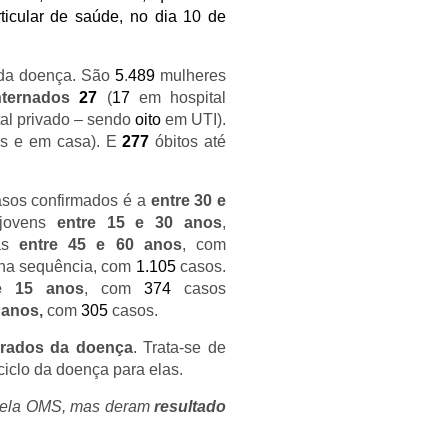
icular de saúde, no dia 10 de
da doença.
São
5
.
489
mulheres
nternados
27
(
17
em hospital
al privado – sendo
oito
em UTI).
os e em casa). E
277
óbitos até
asos confirmados é a
entre 30 e
 jovens
entre 15 e 30 anos
,
oas
entre 45 e 60 anos
, com
na sequência, com
1.105
casos.
e 15 anos
, com
374
casos
 anos,
com
305
casos.
rados da doença
. Trata-se de
iclo da doença para elas.
 pela OMS, mas deram
resultado