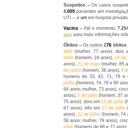
Suspeitos –
Os casos suspei
4
.005
pacientes em investigaçã
UTI –, e
um
em hospital privad
Vacina
–
Até o momento,
7.25
aqui
para mais informações so
Óbitos –
Os outros
2
76
óbitos 
abril
(mulher, 77 anos), dois
maio
(homem, 24 anos),
14 de
anos),
21 de maio
(mulher, 85 
de junho
(homem, 36 anos),
4 d
homens de 33, 42, 71, 79 e
junho
(homens, 74, 76 e 80 ano
64 anos; mulher, 73 anos), cin
anos),
3 de julho
(homem, 37 an
75 anos), dois em
13 de julho
(
67 anos), três em
17 de julho
(
anos),
21 de julho
(homem, 74 
56 anos; mulher, 79 anos), ci
julho
(homens de 68 e 72 anos;