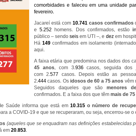
comorbidades e faleceu em uma unidade part
fevereiro.
Jacareí está com
10.741
casos confirmados
e
5
.
252
homens. Dos confirmados, estão
i
público – sendo
seis
em UTI –, e
dez
em hospit
Há
149
confirmados em isolamento (internad
aqui.
A faixa etária que predomina nos dados dos c
45 anos
, com 3.
936
casos, seguida dos
com 2.
577
casos. Depois estão as pess
2.
444
casos. Os
idosos de 60 a 75 anos
vêm 
Seguidos daqueles que são
menores d
confirmados. E a faixa dos
que têm
mais de 75
de Saúde informa que está em
10
.
315
o número de recupe
para a COVID-19 e que se recuperaram, ou seja, encerrou-se o c
os
(aqueles que se enquadram nas definições estabelecidas
á em
20
.
853
.