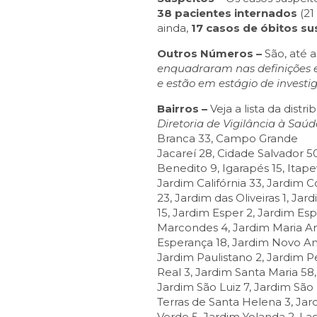
38 pacientes internados
(21
ainda,
17 casos de óbitos su
Outros Números –
São, até a
enquadraram nas definições 
e estão em estágio de investi
Bairros –
Veja a lista da dist
Diretoria de Vigilância à Saúd
Branca 33, Campo Grande 4, 
Jacareí 28, Cidade Salvador 
Benedito 9, Igarapés 15, Itap
Jardim Califórnia 33, Jardim C
23, Jardim das Oliveiras 1, Ja
15, Jardim Esper 2, Jardim Esp
Marcondes 4, Jardim Maria Amé
Esperança 18, Jardim Novo Am
Jardim Paulistano 2, Jardim P
Real 3, Jardim Santa Maria 58
Jardim São Luiz 7, Jardim São
Terras de Santa Helena 3, Jard
Verde 5, Jardim Yolanda 2, Lag