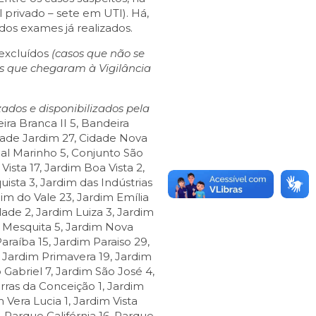
 privado – sete em UTI). Há,
os exames já realizados.
excluídos
(casos que não se
es que chegaram à Vigilância
ados e disponibilizados pela
eira Branca II 5, Bandeira
ade Jardim 27, Cidade Nova
al Marinho 5, Conjunto São
sta 17, Jardim Boa Vista 2,
uista 3, Jardim das Indústrias
dim do Vale 23, Jardim Emília
dade 2, Jardim Luiza 3, Jardim
m Mesquita 5, Jardim Nova
raíba 15, Jardim Paraiso 29,
 Jardim Primavera 19, Jardim
Gabriel 7, Jardim São José 4,
rras da Conceição 1, Jardim
 Vera Lucia 1, Jardim Vista
, Parque Califórnia 16, Parque