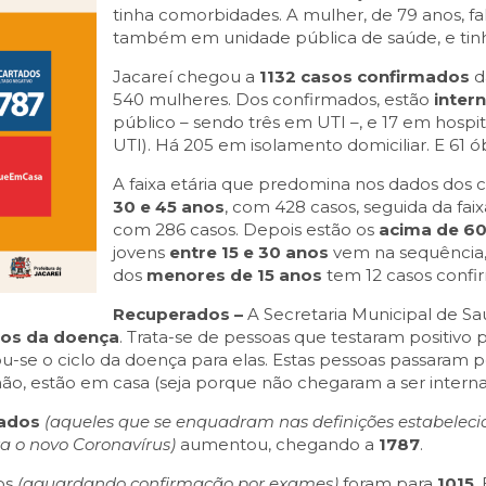
tinha comorbidades. A mulher, de 79 anos, f
também em unidade pública de saúde, e tin
Jacareí chegou a
1132 casos confirmados
d
540 mulheres. Dos confirmados, estão
inter
público – sendo três em UTI –, e 17 em hospi
UTI). Há 205 em isolamento domiciliar. E 61 ób
A faixa etária que predomina nos dados dos 
30 e 45 anos
, com 428 casos, seguida da fai
com 286 casos. Depois estão os
acima de 60
jovens
entre 15 e 30 anos
vem na sequência, 
dos
menores de 15 anos
tem 12 casos confi
Recuperados –
A Secretaria Municipal de Sa
dos da doença
. Trata-se de pessoas que testaram positivo 
u-se o ciclo da doença para elas. Estas pessoas passaram pe
não, estão em casa (seja porque não chegaram a ser internad
tados
(aqueles que se enquadram nas definições estabelec
a o novo Coronavírus)
aumentou, chegando a
1787
.
os
(aguardando confirmação por exames)
foram para
1015
.