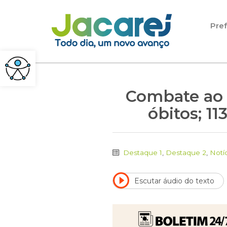
Pular para o conteúdo
Pref
Combate ao C
óbitos; 1
Destaque 1
,
Destaque 2
,
Notí
Escutar áudio do texto