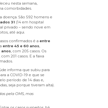
aleceu nesta semana,
ha comorbidades.
a doença. São 592 homens e
nados 31
(14 em hospital
tal privado – sendo nove em
itos, até aqui.
casos confirmados é a
entre
xa
entre 45 e 60 anos
,
 anos
, com 205 casos. Os
com 201 casos. E a faixa
rmados.
úde informa que subiu para
para a COVID-19 e que se
lo período de 14 dias e,
as, seja porque tiveram alta).
idas pela OMS, mas
 Entre os casos suspeitos, há