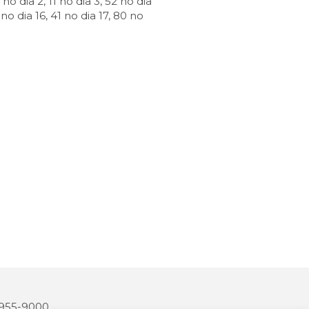
5 no dia 2, 11 no dia 3, 52 no dia
 no dia 16, 41 no dia 17, 80 no
 3955-9000