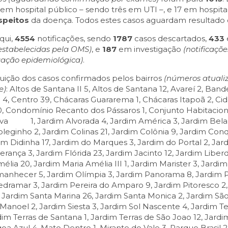
 em hospital público – sendo três em UTI –, e 17 em hospital
speitos
da doença. Todos estes casos aguardam resultado d
qui,
4554
notificações, sendo
1787
casos descartados,
433
estabelecidas pela OMS)
, e
187
em investigação
(notificaçõ
gação epidemiológica)
.
ribuição dos casos confirmados pelos bairros
(números atualiz
e)
: Altos de Santana II 5, Altos de Santana 12, Avareí 2, Band
Centro 39, Chácaras Guararema 1, Chácaras Itapoã 2, Cid
50, Condomínio Recanto dos Pássaros 1, Conjunto Habitacion
eva 1, Jardim Alvorada 4, Jardim América 3, Jardim Bela Vi
oleginho 2, Jardim Colinas 21, Jardim Colônia 9, Jardim Conq
rdim Didinha 17, Jardim do Marques 3, Jardim do Portal 2, Jar
erança 3, Jardim Flórida 23, Jardim Jacinto 12, Jardim Liber
lia 20, Jardim Maria Amélia III 1, Jardim Marister 3, Jardi
anhecer 5, Jardim Olímpia 3, Jardim Panorama 8, Jardim Pa
edramar 3, Jardim Pereira do Amparo 9, Jardim Pitoresco 2,
, Jardim Santa Marina 26, Jardim Santa Monica 2, Jardim São 
 Manoel 2, Jardim Siesta 3, Jardim Sol Nascente 4, Jardim Te
im Terras de Santana 1, Jardim Terras de São Joao 12, Jardim
oa Azul 4, Mato Dentro 1, Mirante do Vale 3, Parque Brasil 2