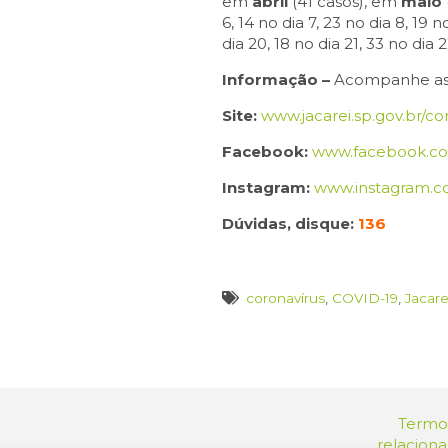
em
abril
(41 casos), em
maio
6, 14 no dia 7, 23 no dia 8, 19 n
dia 20, 18 no dia 21, 33 no dia 
Informação –
Acompanhe as in
Site:
www.jacarei.sp.gov.br/co
Facebook:
www.facebook.com
Instagram:
www.instagram.co
Dúvidas, disque:
136
coronavírus
,
COVID-19
,
Jacare
Termos
relacion