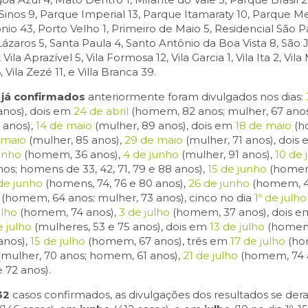
Sinos 9, Parque Imperial 13, Parque Itamaraty 10, Parque 
o 43, Porto Velho 1, Primeiro de Maio 5, Residencial São Pau
zaros 5, Santa Paula 4, Santo Antônio da Boa Vista 8, São Jo
, Vila Aprazível 5, Vila Formosa 12, Vila Garcia 1, Vila Ita 2, Vi
 Vila Zezé 11, e Villa Branca 39.
 já confirmados
anteriormente foram divulgados nos dias:
anos), dois em
24 de abril
(homem, 82 anos; mulher, 67 anos
anos),
14 de maio
(mulher, 89 anos), dois em
18 de maio
(h
 maio
(mulher, 85 anos),
29 de maio
(mulher, 71 anos), dois
unho
(homem, 36 anos),
4 de junho
(mulher, 91 anos),
10 de 
os; homens de 33, 42, 71, 79 e 88 anos),
15 de junho
(homem
de junho
(homens, 74, 76 e 80 anos),
26 de junho
(homem, 4
(homem, 64 anos; mulher, 73 anos), cinco no dia
1º de julho
ulho
(homem, 74 anos),
3 de julho
(homem, 37 anos), dois 
e julho
(mulheres, 53 e 75 anos), dois em
13 de julho
(homens
anos),
15 de julho
(homem, 67 anos), três em
17 de julho
(hom
(mulher, 70 anos; homem, 61 anos),
21 de julho
(homem, 74 a
 72 anos).
32
casos confirmados, as divulgações dos resultados se de