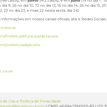
(146 casos), em
junho
(412 casos), e em
julho
(19 no dia 1º, 1
o dia 9, 26 no dia 10, 72 no dia 13, 16 no dia 14, 26 no dia 15, 20
22, 23 no dia 23, e mais 22 nesta sexta, dia 24).
formações em nossos canais oficiais: site e Redes Sociais.
ronavirus
/PrefeituraMunicipaldeJacarei
m/prefeituradejacarei
í
,
Saúde
 de Uso e Política de Privacidade
amento@jacarei.sp.gov.br
| CNPJ: 46.694.139/0001-83 | (12)