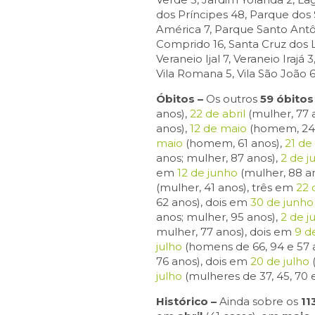
dos Príncipes 48, Parque dos 
América 7, Parque Santo Antôni
Comprido 16, Santa Cruz dos Lá
Veraneio Ijal 7, Veraneio Irajá 3
Vila Romana 5, Vila São João 6,
Óbitos –
Os outros
59 óbitos
anos),
22 de abril
(mulher, 77 
anos),
12 de maio
(homem, 24 
maio
(homem, 61 anos),
21 de
anos; mulher, 87 anos),
2 de j
em
12 de junho
(mulher, 88 an
(mulher, 41 anos), três em
22 
62 anos), dois em
30 de junho
anos; mulher, 95 anos),
2 de j
mulher, 77 anos), dois em
9 d
julho
(homens de 66, 94 e 57 
76 anos), dois em
20 de julho
julho
(mulheres de 37, 45, 70 e
Histórico –
Ainda sobre os
11