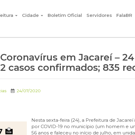
eitura
Cidade
Boletim Oficial
Servidores
FalaBR
oronavírus em Jacareí – 24 
132 casos confirmados; 835 r
cias
24/07/2020
Nesta sexta-feira (24), a Prefeitura de Jacare
por COVID-19 no município (um homem e u
56 anos e faleceu no início de julho, em unid