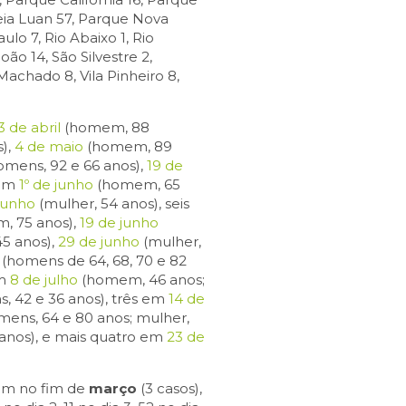
Meia Luan 57, Parque Nova
lo 7, Rio Abaixo 1, Rio
ão 14, São Silvestre 2,
la Machado 8, Vila Pinheiro 8,
3 de abril
(homem, 88
),
4 de maio
(homem, 89
omens, 92 e 66 anos),
19 de
 em
1º de junho
(homem, 65
junho
(mulher, 54 anos), seis
, 75 anos),
19 de junho
5 anos),
29 de junho
(mulher,
(homens de 64, 68, 70 e 82
em
8 de julho
(homem, 46 anos;
, 42 e 36 anos), três em
14 de
ens, 64 e 80 anos; mulher,
nos), e mais quatro em
23 de
ram no fim de
março
(3 casos),