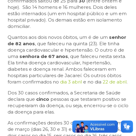
confirmados saltou de 25 para
30
(entre ontem e
hoje). São 14 homens e 16 mulheres. Dois deles
estão internados (um em hospital público e um em
hospital privado). Os demais estão em isolamento
domiciliar.
Quantos aos dois novos óbitos, um é de um
senhor
de 82 anos
, que faleceu na quinta (23). Ele tinha
doença cardiovascular e hipertensão. O outro é de
uma
senhora de 67 anos
, que faleceu nesta sexta.
Ela tinha doença cardiovascular, hipertensão,
diabetes e doença renal. Ambos faleceram em
hospitais particulares de Jacareí. Os outros óbitos
foram confirmados no
dia 3 abril
e no dia
22 de abril
.
Dos 30 casos confirmados, a Secretaria de Saúde
declara que
cinco
pessoas que testaram positivo se
recuperaram da doença, ou seja, encerrou-se o ciclo
da doença para elas.
As confirmações destes 30 casos se deram no fim
de março (dias 26, 30 e 31) e em abril (dias 3, 8, 14,
dois casos no dia 15, seis casos no dia 16, três casos