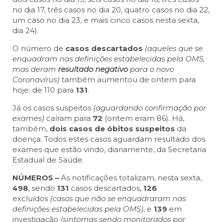
no dia 17, três casos no dia 20, quatro casos no dia 22,
um caso no dia 23, e mais cinco casos nesta sexta,
dia 24).
O número de
casos descartados
(aqueles que se
enquadram nas definições estabelecidas pela OMS,
mas deram
resultado negativo
para o novo
Coronavírus)
também aumentou de ontem para
hoje: de 110 para
131
.
Já os casos suspeitos
(aguardando confirmação por
exames)
caíram para
72
(ontem eram 86). Há,
também,
dois casos de óbitos suspeitos
da
doença. Todos estes casos aguardam resultado dos
exames que estão vindo, diariamente, da Secretaria
Estadual de Saúde.
NÚMEROS –
As notificações totalizam, nesta sexta,
498
, sendo
131
casos descartados,
126
excluídos
(casos que não se enquadraram nas
definições estabelecidas pela OMS)
, e
139
em
investigação
(sintomas sendo monitorados por