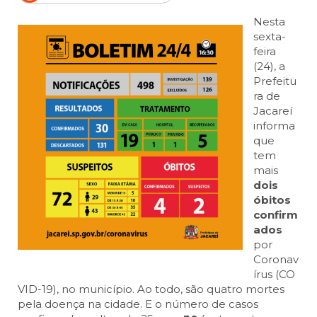
Nesta
sexta-
feira
(24), a
Prefeitu
ra de
Jacareí
informa
que
tem
mais
dois
óbitos
confirm
ados
por
Coronav
írus (CO
VID-19), no município. Ao todo, são quatro mortes
pela doença na cidade. E o número de casos