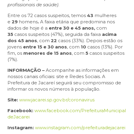
profissionais de saúde)
.
Entre os 72 casos suspeitos, temos
43
mulheres
e
29
homens
.
A faixa etária que predomina nos
dados de hoje é a
entre 30 e 45 anos,
com
35
casos suspeitos (47%), seguida da faixa
acima
dos 45 anos
, com
22
casos (33%). Depois estão os
jovens
entre 15 e 30 anos
, com
10
casos (13%). Por
fim, os
menores de 15 anos
, com
5
casos suspeitos
(7%).
INFORMAÇÃO –
Acompanhe as informações em
nossos canais oficiais: site e Redes Sociais. A
Prefeitura de Jacareí seguirá seu compromisso de
informar os novos números à população.
Site:
www.jacarei.sp.gov.br/coronavirus
Facebook:
www.facebook.com/PrefeituraMunicipal
deJacarei
Instagram:
www.instagram.com/prefeituradejacarei