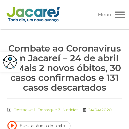
Pular
para
Menu
o
conteúdo
Combate ao Coronavírus
em Jacareí – 24 de abril
– Mais 2 novos óbitos, 30
casos confirmados e 131
casos descartados
Destaque 1
,
Destaque 3
,
Notícias
24/04/2020
Escutar áudio do texto