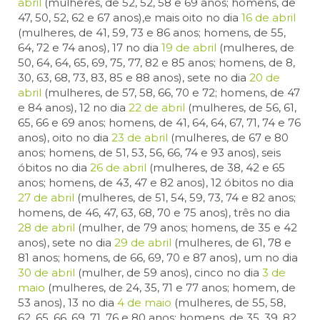
abril
(mulheres, de 52, 52, 58 e 69 anos; homens, de
47, 50, 52, 62 e 67 anos),e mais oito no dia
16 de abril
(mulheres, de 41, 59, 73 e 86 anos; homens, de 55,
64, 72 e 74 anos), 17 no dia
19 de abril
(mulheres, de
50, 64, 64, 65, 69, 75, 77, 82 e 85 anos; homens, de 8,
30, 63, 68, 73, 83, 85 e 88 anos), sete no dia
20 de
abril
(mulheres, de 57, 58, 66, 70 e 72; homens, de 47
e 84 anos), 12 no dia
22 de abril
(mulheres, de 56, 61,
65, 66 e 69 anos; homens, de 41, 64, 64, 67, 71, 74 e 76
anos), oito no dia
23 de abril
(mulheres, de 67 e 80
anos; homens, de 51, 53, 56, 66, 74 e 93 anos), seis
óbitos no dia
26 de abril
(mulheres, de 38, 42 e 65
anos; homens, de 43, 47 e 82 anos), 12 óbitos no dia
27 de abril
(mulheres, de 51, 54, 59, 73, 74 e 82 anos;
homens, de 46, 47, 63, 68, 70 e 75 anos), três no dia
28 de abril
(mulher, de 79 anos; homens, de 35 e 42
anos), sete no dia
29 de abril
(mulheres, de 61, 78 e
81 anos; homens, de 66, 69, 70 e 87 anos), um no dia
30 de abril
(mulher, de 59 anos), cinco no dia
3 de
maio
(mulheres, de 24, 35, 71 e 77 anos; homem, de
53 anos), 13 no dia
4 de maio
(mulheres, de 55, 58,
62, 65, 66, 69, 71, 76 e 80 anos; homens, de 35, 39, 82