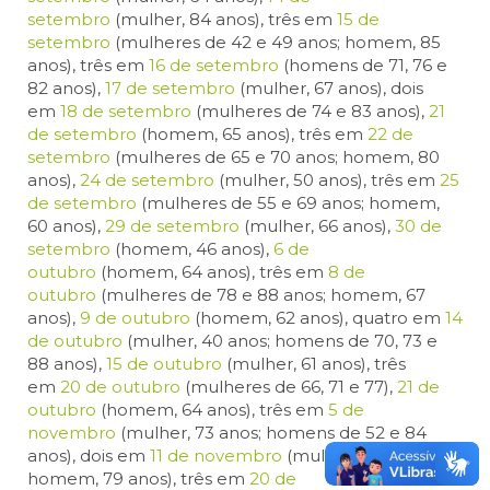
setembro
(mulher, 84 anos), três em
15 de
setembro
(mulheres de 42 e 49 anos; homem, 85
anos), três em
16 de setembro
(homens de 71, 76 e
82 anos),
17 de setembro
(mulher, 67 anos), dois
em
18 de setembro
(mulheres de 74 e 83 anos),
21
de setembro
(homem, 65 anos), três em
22 de
setembro
(mulheres de 65 e 70 anos; homem, 80
anos),
24 de setembro
(mulher, 50 anos), três em
25
de setembro
(mulheres de 55 e 69 anos; homem,
60 anos),
29 de setembro
(mulher, 66 anos),
30 de
setembro
(homem, 46 anos),
6 de
outubro
(homem, 64 anos), três em
8 de
outubro
(mulheres de 78 e 88 anos; homem, 67
anos),
9 de outubro
(homem, 62 anos), quatro em
14
de outubro
(mulher, 40 anos; homens de 70, 73 e
88 anos),
15 de outubro
(mulher, 61 anos), três
em
20 de outubro
(mulheres de 66, 71 e 77),
21 de
outubro
(homem, 64 anos), três em
5 de
novembro
(mulher, 73 anos; homens de 52 e 84
anos), dois em
11 de novembro
(mulher, 59 anos;
homem, 79 anos), três em
20 de