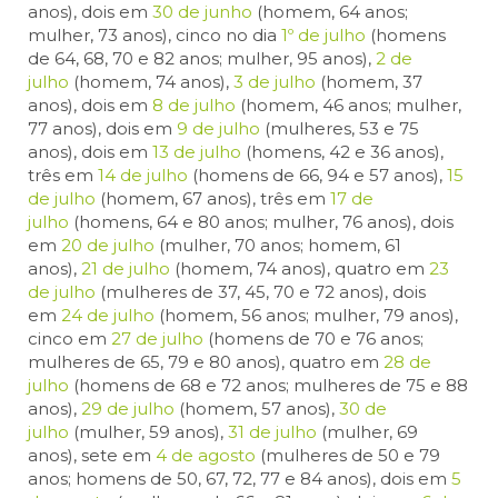
anos), dois em
30 de junho
(homem, 64 anos;
mulher, 73 anos), cinco no dia
1º de julho
(homens
de 64, 68, 70 e 82 anos; mulher, 95 anos),
2 de
julho
(homem, 74 anos),
3 de julho
(homem, 37
anos), dois em
8 de julho
(homem, 46 anos; mulher,
77 anos), dois em
9 de julho
(mulheres, 53 e 75
anos), dois em
13 de julho
(homens, 42 e 36 anos),
três em
14 de julho
(homens de 66, 94 e 57 anos),
15
de julho
(homem, 67 anos), três em
17 de
julho
(homens, 64 e 80 anos; mulher, 76 anos), dois
em
20 de julho
(mulher, 70 anos; homem, 61
anos),
21 de julho
(homem, 74 anos), quatro em
23
de julho
(mulheres de 37, 45, 70 e 72 anos), dois
em
24 de julho
(homem, 56 anos; mulher, 79 anos),
cinco em
27 de julho
(homens de 70 e 76 anos;
mulheres de 65, 79 e 80 anos), quatro em
28 de
julho
(homens de 68 e 72 anos; mulheres de 75 e 88
anos),
29 de julho
(homem, 57 anos),
30 de
julho
(mulher, 59 anos),
31 de julho
(mulher, 69
anos), sete em
4 de agosto
(mulheres de 50 e 79
anos; homens de 50, 67, 72, 77 e 84 anos), dois em
5