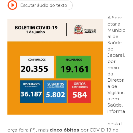
Escutar áudio do texto
A Secr
etaria
Municip
al de
Saúde
de
Jacareí,
por
meio
da
Diretori
a de
Vigilânci
a em
Saúde,
informa
,
nesta t
erça-feira (1º), mais
cinco óbitos
por COVID-19 no