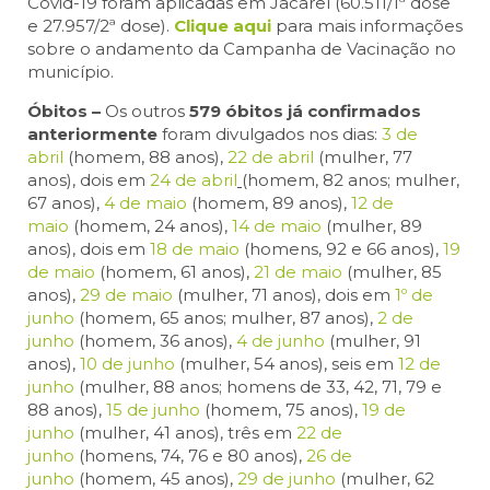
Covid-19 foram aplicadas em Jacareí (60.511/1ª dose
e 27.957/2ª dose).
Clique aqui
para mais informações
sobre o andamento da Campanha de Vacinação no
município.
Óbitos –
Os outros
579 óbitos já confirmados
anteriormente
foram divulgados nos dias:
3 de
abril
(homem, 88 anos),
22 de abril
(mulher, 77
anos), dois em
24 de abril
(homem, 82 anos; mulher,
67 anos),
4 de maio
(homem, 89 anos),
12 de
maio
(homem, 24 anos),
14 de maio
(mulher, 89
anos), dois em
18 de maio
(homens, 92 e 66 anos),
19
de maio
(homem, 61 anos),
21 de maio
(mulher, 85
anos),
29 de maio
(mulher, 71 anos), dois em
1º de
junho
(homem, 65 anos; mulher, 87 anos),
2 de
junho
(homem, 36 anos),
4 de junho
(mulher, 91
anos),
10 de junho
(mulher, 54 anos), seis em
12 de
junho
(mulher, 88 anos; homens de 33, 42, 71, 79 e
88 anos),
15 de junho
(homem, 75 anos),
19 de
junho
(mulher, 41 anos), três em
22 de
junho
(homens, 74, 76 e 80 anos),
26 de
junho
(homem, 45 anos),
29 de junho
(mulher, 62