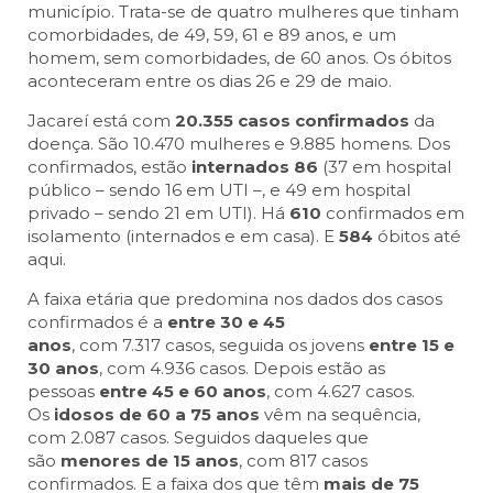
município. Trata-se de quatro mulheres que tinham
comorbidades, de 49, 59, 61 e 89 anos, e um
homem, sem comorbidades, de 60 anos. Os óbitos
aconteceram entre os dias 26 e 29 de maio.
Jacareí está com
20.355 casos confirmados
da
doença. São 10.470 mulheres e 9.885 homens. Dos
confirmados, estão
internados
86
(37 em hospital
público – sendo 16 em UTI –, e 49 em hospital
privado – sendo 21 em UTI). Há
610
confirmados em
isolamento (internados e em casa). E
584
óbitos até
aqui.
A faixa etária que predomina nos dados dos casos
confirmados é a
entre 30 e 45
anos
, com 7.317 casos, seguida os jovens
entre 15 e
30 anos
, com 4.936 casos. Depois estão as
pessoas
entre 45 e 60 anos
, com 4.627 casos.
Os
idosos de 60 a 75 anos
vêm na sequência,
com 2.087 casos. Seguidos daqueles que
são
menores de 15 anos
, com 817 casos
confirmados. E a faixa dos
que têm
mais de 75