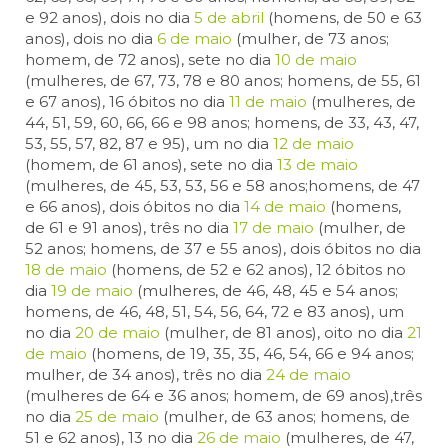
e 92 anos), dois no dia
5 de abril
(homens, de 50 e 63
anos), dois no dia
6 de maio
(mulher, de 73 anos;
homem, de 72 anos), sete no dia
10 de maio
(mulheres, de 67, 73, 78 e 80 anos; homens, de 55, 61
e 67 anos), 16 óbitos no dia
11 de maio
(mulheres, de
44, 51, 59, 60, 66, 66 e 98 anos; homens, de 33, 43, 47,
53, 55, 57, 82, 87 e 95), um no dia
12 de maio
(homem, de 61 anos), sete no dia
13 de maio
(mulheres, de 45, 53, 53, 56 e 58 anos;homens, de 47
e 66 anos), dois óbitos no dia
14 de maio
(homens,
de 61 e 91 anos), três no dia
17 de maio
(mulher, de
52 anos; homens, de 37 e 55 anos), dois óbitos no dia
18 de maio
(homens, de 52 e 62 anos), 12 óbitos no
dia
19 de maio
(mulheres, de 46, 48, 45 e 54 anos;
homens, de 46, 48, 51, 54, 56, 64, 72 e 83 anos), um
no dia
20 de maio
(mulher, de 81 anos), oito no dia
21
de maio
(homens, de 19, 35, 35, 46, 54, 66 e 94 anos;
mulher, de 34 anos), três no dia
24 de maio
(mulheres de 64 e 36 anos; homem, de 69 anos),três
no dia
25 de maio
(mulher, de 63 anos; homens, de
51 e 62 anos), 13 no dia
26 de maio
(mulheres, de 47,