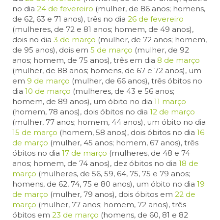
no dia
24 de fevereiro
(mulher, de 86 anos; homens,
de 62, 63 e 71 anos), três no dia
26 de fevereiro
(mulheres, de 72 e 81 anos; homem, de 49 anos),
dois no dia
3 de março
(mulher, de 72 anos; homem,
de 95 anos), dois em
5 de março
(mulher, de 92
anos; homem, de 75 anos), três em dia
8 de março
(mulher, de 88 anos; homens, de 67 e 72 anos), um
em
9 de março
(mulher, de 66 anos), três óbitos no
dia
10 de março
(mulheres, de 43 e 56 anos;
homem, de 89 anos), um óbito no dia
11 março
(homem, 78 anos), dois óbitos no dia
12 de março
(mulher, 77 anos; homem, 44 anos), um óbito no dia
15 de março
(homem, 58 anos), dois óbitos no dia
16
de março
(mulher, 45 anos; homem, 67 anos), três
óbitos no dia
17 de março
(mulheres, de 48 e 74
anos; homem, de 74 anos), dez óbitos no dia
18 de
março
(mulheres, de 56, 59, 64, 75, 75 e 79 anos;
homens, de 62, 74, 75 e 80 anos), um óbito no dia
19
de março
(mulher, 79 anos), dois óbitos em
22 de
março
(mulher, 77 anos; homem, 72 anos), três
óbitos em
23 de março
(homens, de 60, 81 e 82