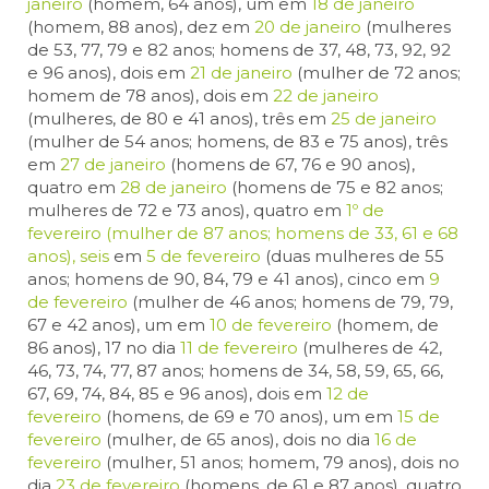
janeiro
(homem, 64 anos), um em
18 de janeiro
(homem, 88 anos), dez em
20 de janeiro
(mulheres
de 53, 77, 79 e 82 anos; homens de 37, 48, 73, 92, 92
e 96 anos), dois em
21 de janeiro
(mulher de 72 anos;
homem de 78 anos), dois em
22 de janeiro
(mulheres, de 80 e 41 anos), três em
25 de janeiro
(mulher de 54 anos; homens, de 83 e 75 anos), três
em
27 de janeiro
(homens de 67, 76 e 90 anos),
quatro em
28 de janeiro
(homens de 75 e 82 anos;
mulheres de 72 e 73 anos), quatro em
1º de
fevereiro
(mulher de 87 anos; homens de 33, 61 e 68
anos), seis
em
5 de fevereiro
(duas mulheres de 55
anos; homens de 90, 84, 79 e 41 anos), cinco em
9
de fevereiro
(mulher de 46 anos; homens de 79, 79,
67 e 42 anos), um em
10 de fevereiro
(homem, de
86 anos), 17 no dia
11 de fevereiro
(mulheres de 42,
46, 73, 74, 77, 87 anos; homens de 34, 58, 59, 65, 66,
67, 69, 74, 84, 85 e 96 anos), dois em
12 de
fevereiro
(homens, de 69 e 70 anos), um em
15 de
fevereiro
(mulher, de 65 anos), dois no dia
16 de
fevereiro
(mulher, 51 anos; homem, 79 anos), dois no
dia
23 de fevereiro
(homens, de 61 e 87 anos), quatro