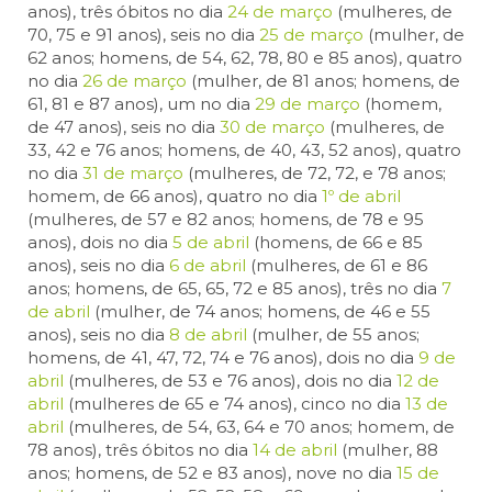
anos), três óbitos no dia
24 de março
(mulheres, de
70, 75 e 91 anos), seis no dia
25 de março
(mulher, de
62 anos; homens, de 54, 62, 78, 80 e 85 anos), quatro
no dia
26 de março
(mulher, de 81 anos; homens, de
61, 81 e 87 anos), um no dia
29 de março
(homem,
de 47 anos), seis no dia
30 de março
(mulheres, de
33, 42 e 76 anos; homens, de 40, 43, 52 anos), quatro
no dia
31 de março
(mulheres, de 72, 72, e 78 anos;
homem, de 66 anos), quatro no dia
1º de abril
(mulheres, de 57 e 82 anos; homens, de 78 e 95
anos), dois no dia
5 de abril
(homens, de 66 e 85
anos), seis no dia
6 de abril
(mulheres, de 61 e 86
anos; homens, de 65, 65, 72 e 85 anos), três no dia
7
de abril
(mulher, de 74 anos; homens, de 46 e 55
anos), seis no dia
8 de abril
(mulher, de 55 anos;
homens, de 41, 47, 72, 74 e 76 anos), dois no dia
9 de
abril
(mulheres, de 53 e 76 anos), dois no dia
12 de
abril
(mulheres de 65 e 74 anos), cinco no dia
13 de
abril
(mulheres, de 54, 63, 64 e 70 anos; homem, de
78 anos), três óbitos no dia
14 de abril
(mulher, 88
anos; homens, de 52 e 83 anos), nove no dia
15 de