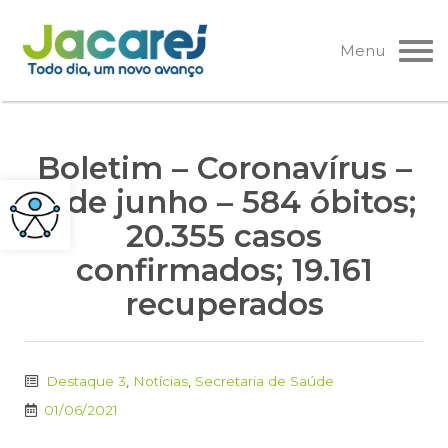
Pular
para
Menu
o
conteúdo
Boletim – Coronavírus –
1º de junho – 584 óbitos;
20.355 casos
confirmados; 19.161
recuperados
Destaque 3
,
Notícias
,
Secretaria de Saúde
01/06/2021