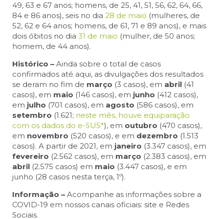
49, 63 e 67 anos; homens, de 25, 41, 51, 56, 62, 64, 66,
84 e 86 anos), seis no dia
28 de maio
(mulheres, de
52, 62 e 64 anos; homens, de 61, 71 e 89 anos), e mais
dois óbitos no dia
31 de maio
(mulher, de 50 anos;
homem, de 44 anos).
Histórico –
Ainda sobre o total de casos
confirmados até aqui, as divulgações dos resultados
se deram no fim de
março
(3 casos), em
abril
(41
casos), em
maio
(146 casos), em
junho
(412 casos),
em
julho
(701 casos), em
agosto
(586 casos), em
setembro
(1.621;
neste mês, houve equiparação
com os dados do e-SUS*
), em
outubro
(470 casos),
em
novembro
(520 casos), e em
dezembro
(1.513
casos). A partir de 2021, em
janeiro
(3.347 casos), em
fevereiro
(2.562 casos), em
março
(2.383 casos), em
abril
(2.575 casos) em
maio
(3.447 casos), e em
junho (28 casos nesta terça, 1º).
Informação –
Acompanhe as informações sobre a
COVID-19 em nossos canais oficiais: site e Redes
Sociais.