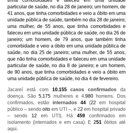
tinha comorbidades e faleceu em uma unidade
particular de saúde, no dia 28 de janeiro; um homem, de
41 anos, que tinha comorbidades e veio a óbito em uma
unidade pública de saúde, também no dia 28 de janeiro;
uma mulher, de 55 anos, que tinha comorbidades e
faleceu em uma unidade pública de saúde, no dia 26 de
janeiro; um homem, de 79 anos, que também tinha
comorbidade e veio a óbito em uma unidade pública de
saúde, no dia 25 de janeiro; uma mulher, de 55 anos,
que não tinha comorbidades e faleceu em uma unidade
particular de saúde, no dia 8 de janeiro; e um homem,
de 90 anos, que tinha comorbidades e veio a óbito em
uma unidade pública de saúde, no dia 4 de fevereiro.
Jacareí está com
10.155
casos confirmados
da
doença. São
5.175
mulheres e 4.
980
homens. Dos
confirmados, estão
internados
44
(
22
em hospital
público – sendo
oito
em UTI –, e 2
2
em hospital privado
– sendo
12
em UTI). Há
459
confirmados em
isolamento (internados e em casa). E
2
51
óbitos até
aqui.