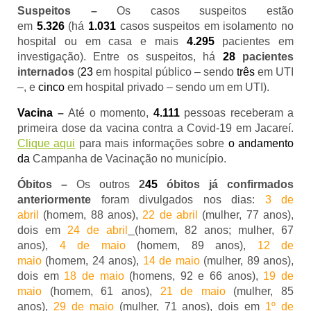
Suspeitos –
Os casos suspeitos estão
em
5.326
(há
1.031
casos suspeitos em isolamento no
hospital ou em casa e mais
4.295
pacientes em
investigação). Entre os suspeitos, há
28
pacientes
internados
(
23
em hospital público – sendo
três
em UTI
–, e
cinco
em hospital privado – sendo um em UTI).
Vacina
–
Até o momento,
4
.
111
pessoas receberam a
primeira dose da vacina contra a Covid-19 em Jacareí.
Clique aqui
para mais informações sobre
o andamento
da
Campanha de Vacinação no município.
Óbitos –
Os outros
2
45
óbitos já confirmados
anteriormente
foram divulgados nos dias:
3 de
abril
(homem, 88 anos),
22 de abril
(mulher, 77 anos),
dois em
24 de abril
(homem, 82 anos; mulher, 67
anos),
4 de maio
(homem, 89 anos),
12 de
maio
(homem, 24 anos),
14 de maio
(mulher, 89 anos),
dois em
18 de maio
(homens, 92 e 66 anos),
19 de
maio
(homem, 61 anos),
21 de maio
(mulher, 85
anos),
29 de maio
(mulher, 71 anos), dois em
1º de