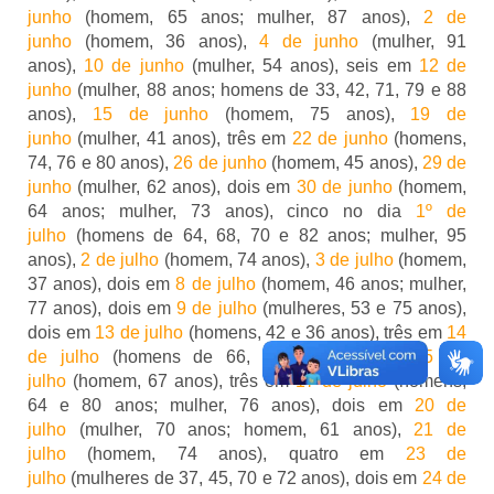
junho
(homem, 65 anos; mulher, 87 anos),
2 de
junho
(homem, 36 anos),
4 de junho
(mulher, 91
anos),
10 de junho
(mulher, 54 anos), seis em
12 de
junho
(mulher, 88 anos; homens de 33, 42, 71, 79 e 88
anos),
15 de junho
(homem, 75 anos),
19 de
junho
(mulher, 41 anos), três em
22 de junho
(homens,
74, 76 e 80 anos),
26 de junho
(homem, 45 anos),
29 de
junho
(mulher, 62 anos), dois em
30 de junho
(homem,
64 anos; mulher, 73 anos), cinco no dia
1º de
julho
(homens de 64, 68, 70 e 82 anos; mulher, 95
anos),
2 de julho
(homem, 74 anos),
3 de julho
(homem,
37 anos), dois em
8 de julho
(homem, 46 anos; mulher,
77 anos), dois em
9 de julho
(mulheres, 53 e 75 anos),
dois em
13 de julho
(homens, 42 e 36 anos), três em
14
de julho
(homens de 66, 94 e 57 anos),
15 de
julho
(homem, 67 anos), três em
17 de julho
(homens,
64 e 80 anos; mulher, 76 anos), dois em
20 de
julho
(mulher, 70 anos; homem, 61 anos),
21 de
julho
(homem, 74 anos), quatro em
23 de
julho
(mulheres de 37, 45, 70 e 72 anos), dois em
24 de