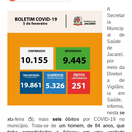
A
Secretar
ia
Municip
al de
Saúde
de
Jacareí,
por
meio da
Diretori
a de
Vigilânc
ia em
Saúde,
informa,
nesta
se
xt
a-feira (
5
), mais
seis
óbitos
por COVID-19 no
município. Trata-se de
um homem, de 84 anos, que