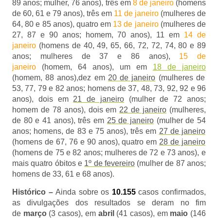
89 anos; mulher, 76 anos), três em
8 de janeiro
(homens
de 60, 61 e 79 anos), três em
11 de janeiro
(mulheres de
64, 80 e 85 anos), quatro em
13 de janeiro
(mulheres de
27, 87 e 90 anos; homem, 70 anos), 11 em
14 de
janeiro
(homens de 40, 49, 65, 66, 72, 72, 74, 80 e 89
anos; mulheres de 37 e 86 anos),
15 de
janeiro
(homem, 64 anos), um em
18 de janeiro
(homem, 88 anos),
dez em
20 de janeiro
(mulheres de
53, 77, 79 e 82 anos; homens de 37, 48, 73, 92, 92 e 96
anos), dois em
21 de janeiro
(mulher de 72 anos;
homem de 78 anos), dois em
22 de janeiro
(mulheres,
de 80 e 41 anos), três em
25 de janeiro
(mulher de
54
anos; homens, de 83 e 75 anos),
três
em
27 de janeiro
(homens de 67, 76 e 90 anos), quatro em
28 de janeiro
(homens de 75 e 82 anos; mulheres de 72 e 73 anos), e
mais quatro óbitos e
1º de fevereiro
(mulher de 87 anos;
homens de 33, 61 e 68 anos).
Histórico –
Ainda sobre os
10.155
casos confirmados,
as divulgações dos resultados se deram no fim
de
março
(3 casos), em
abril
(41 casos), em
maio
(146