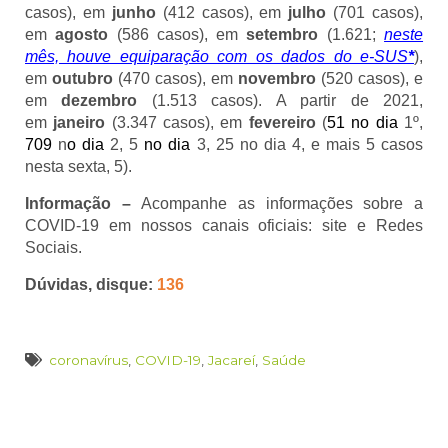
casos), em
junho
(412 casos), em
julho
(701 casos),
em
agosto
(586 casos), em
setembro
(1.621;
neste
mês, houve equiparação com os dados do e-SUS
*
),
em
outubro
(470 casos), em
novembro
(520 casos), e
em
dezembro
(1.513 casos). A partir de 2021,
em
janeiro
(3.347 casos), em
fevereiro
(
51
no dia
1º,
709
n
o dia
2, 5
no dia
3, 25 no dia 4, e mais 5 casos
nesta sexta, 5).
Informação –
Acompanhe as informações sobre a
COVID-19 em nossos canais oficiais: site e Redes
Sociais.
Dúvidas, disque:
136
coronavírus
,
COVID-19
,
Jacareí
,
Saúde