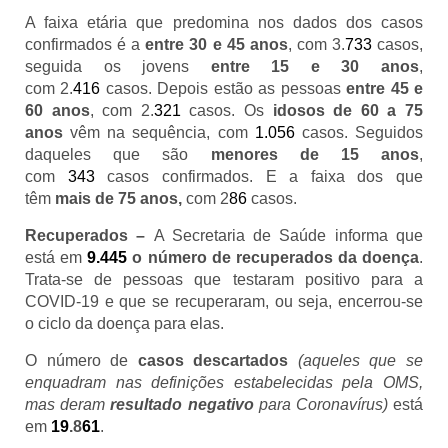
A faixa etária que predomina nos dados dos casos
confirmados é a
entre 30 e 45 anos
, com 3.
733
casos,
seguida os jovens
entre 15 e 30 anos
,
com 2.
416
casos. Depois estão as pessoas
entre 45 e
60 anos
, com 2.
321
casos. Os
idosos de 60 a 75
anos
vêm na sequência, com
1.056
casos. Seguidos
daqueles que são
menores de 15 anos
,
com
343
casos confirmados. E a faixa dos
que
têm
mais de 75 anos,
com 2
86
casos.
Recuperados –
A Secretaria de Saúde informa que
está em
9.445
o número de recuperados da doença
.
Trata-se de pessoas que testaram positivo para a
COVID-19 e que se recuperaram, ou seja, encerrou-se
o ciclo da doença para elas.
O número de
casos descartados
(aqueles que se
enquadram nas definições estabelecidas pela OMS,
mas deram
resultado negativo
para Coronavírus)
está
em
19
.8
61
.