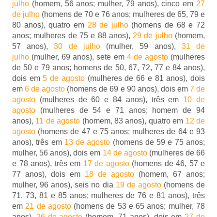
julho
(homem, 56 anos; mulher, 79 anos), cinco em
27
de julho
(homens de 70 e 76 anos; mulheres de 65, 79 e
80 anos), quatro em
28 de julho
(homens de 68 e 72
anos; mulheres de 75 e 88 anos),
29 de julho
(homem,
57 anos),
30 de julho
(mulher, 59 anos),
31 de
julho
(mulher, 69 anos), sete em
4 de agosto
(mulheres
de 50 e 79 anos; homens de 50, 67, 72, 77 e 84 anos),
dois em
5 de agosto
(mulheres de 66 e 81 anos), dois
em
6 de agosto
(homens de 69 e 90 anos), dois em
7 de
agosto
(mulheres de 60 e 84 anos), três em
10 de
agosto
(mulheres de 54 e 71 anos; homem de 94
anos),
11 de agosto
(homem, 83 anos), quatro em
12 de
agosto
(homens de 47 e 75 anos; mulheres de 64 e 93
anos), três em
13 de agosto
(homens de 59 e 75 anos;
mulher, 56 anos), dois em
14 de agosto
(mulheres de 66
e 78 anos), três em
17 de agosto
(homens de 46, 57 e
77 anos), dois em
18 de agosto
(homem, 67 anos;
mulher, 96 anos), seis no dia
19 de agosto
(homens de
71, 73, 81 e 85 anos; mulheres de 76 e 81 anos), três
em
21 de agosto
(homens de 53 e 65 anos; mulher, 78
anos),
26 de agosto
(homem, 71 anos), dois em
27 de