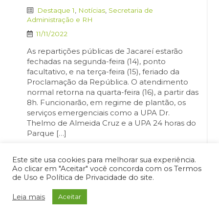
Destaque 1
,
Notícias
,
Secretaria de
Administração e RH
11/11/2022
As repartições públicas de Jacareí estarão
fechadas na segunda-feira (14), ponto
facultativo, e na terça-feira (15), feriado da
Proclamação da República. O atendimento
normal retorna na quarta-feira (16), a partir das
8h. Funcionarão, em regime de plantão, os
serviços emergenciais como a UPA Dr.
Thelmo de Almeida Cruz e a UPA 24 horas do
Parque […]
15 de Novembro
,
abre e fecha
,
feriado
,
Este site usa cookies para melhorar sua experiência.
Proclamação da República
Ao clicar em "Aceitar" você concorda com os Termos
de Uso e Política de Privacidade do site.
Leia mais
Aceitar