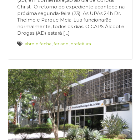
(20), em comemoração ao dia de Corpus
Christi. O retorno do expediente acontece na
próxima segunda-feira (23). As UPAs 24h Dr.
Thelmo e Parque Meia-Lua funcionarão
normalmente, todos os dias. O CAPS Álcool e
Drogas (AD) estará […]
abre e fecha
,
feriado
,
prefeitura