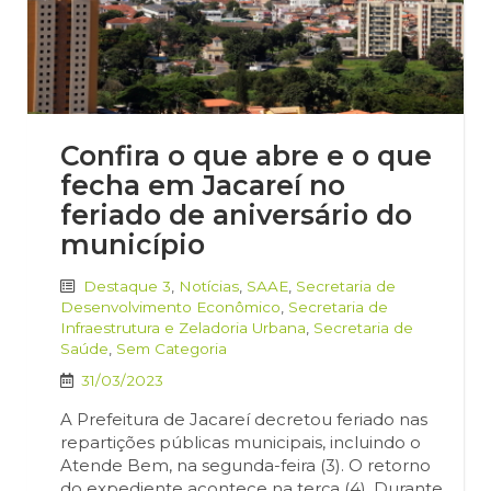
Confira o que abre e o que
fecha em Jacareí no
feriado de aniversário do
município
Destaque 3
,
Notícias
,
SAAE
,
Secretaria de
Desenvolvimento Econômico
,
Secretaria de
Infraestrutura e Zeladoria Urbana
,
Secretaria de
Saúde
,
Sem Categoria
31/03/2023
A Prefeitura de Jacareí decretou feriado nas
repartições públicas municipais, incluindo o
Atende Bem, na segunda-feira (3). O retorno
do expediente acontece na terça (4). Durante