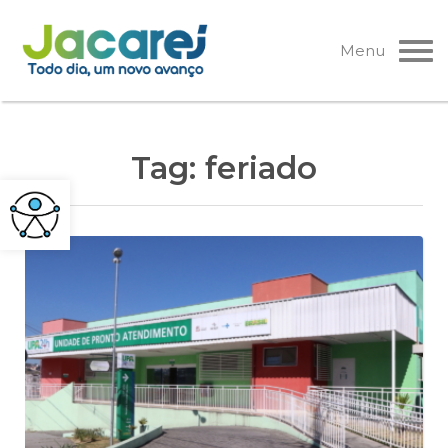
Pular
para
Menu
o
conteúdo
Tag:
feriado