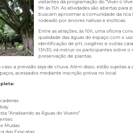
visitantes da programação do “Viver o Vive
9h às 15h. As atividades são abertas para 
buscam aproximar a comunidade da rica b
rodeado por árvores nativas e exóticas.
Entre as atrações, às 10h, uma oficina conv
qualidade das águas do espaço com o uso 
identificação de pH, oxigênio e outras carac
13h30, irá instruir os participantes sobr
preservação de plantas.
aso a previsão seja de chuva. Além disso, estão sujeitas a
paços, acessados mediante inscrição prévia no local.
pleta:
cadeiras
mbay
ista “Analisando as Águas do Viveiro”
centes
de Mudas
ca das Exsicatas