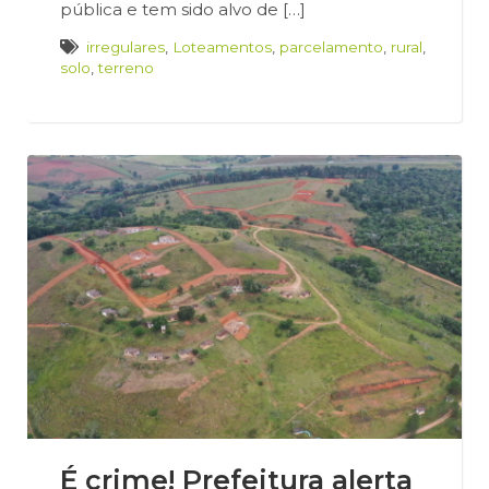
pública e tem sido alvo de […]
irregulares
,
Loteamentos
,
parcelamento
,
rural
,
solo
,
terreno
É crime! Prefeitura alerta