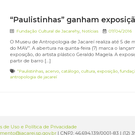
“Paulistinhas” ganham exposiçã
Fundação Cultural de Jacarehy
,
Notícias
07/04/2016
O Museu de Antropologia de Jacareí realiza até 5 de m
do MAV”. A abertura na quinta-feira (7) marca o lança
exposição, do artista plástico Geraldo Magela. A exposi
partir de barro […]
“Paulistinhas
,
acervo
,
catálogo
,
cultura
,
exposição
,
fundaçã
antropologia de jacareí
 de Uso e Política de Privacidade
amento@jacarei.sp.gov.br
| CNPJ: 46.694.139/0001-83 | (12)