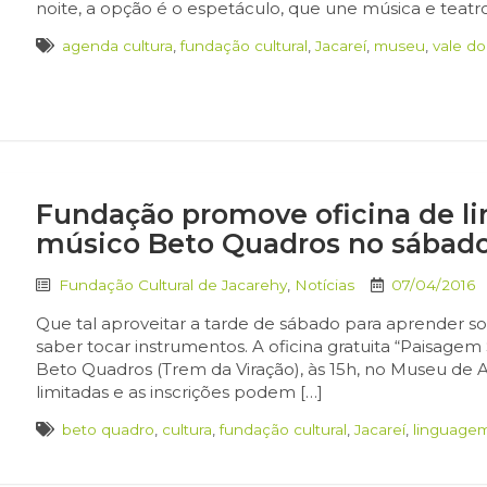
noite, a opção é o espetáculo, que une música e teatr
agenda cultura
,
fundação cultural
,
Jacareí
,
museu
,
vale do
Fundação promove oficina de 
músico Beto Quadros no sábad
Fundação Cultural de Jacarehy
,
Notícias
07/04/2016
Que tal aproveitar a tarde de sábado para aprender s
saber tocar instrumentos. A oficina gratuita “Paisage
Beto Quadros (Trem da Viração), às 15h, no Museu de A
limitadas e as inscrições podem […]
beto quadro
,
cultura
,
fundação cultural
,
Jacareí
,
linguagem