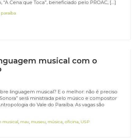
o, “A Cena que Toca”, beneficiado pelo PROAC, […]
 paraíba
linguagem musical com o
o
obre linguagem musical? E o melhor: não é preciso
m Sonora” será ministrada pelo músico e compositor
ntropologia do Vale do Paraíba. As vagas são
 musical
,
mav
,
museu
,
música
,
oficina
,
USP