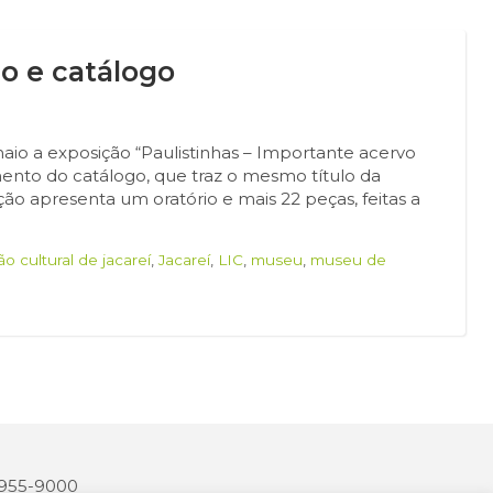
o e catálogo
aio a exposição “Paulistinhas – Importante acervo
mento do catálogo, que traz o mesmo título da
ção apresenta um oratório e mais 22 peças, feitas a
o cultural de jacareí
,
Jacareí
,
LIC
,
museu
,
museu de
 3955-9000