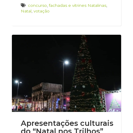
concurso
,
fachadas e vitrines Natalinas
,
Natal
,
votação
Apresentações culturais
do “Natal nos Trilhos”