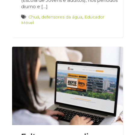
(Escola de Jovens e adultos), nos períodos
diurno e […]
Chuá
,
defensores da água
,
Educador
Móvel