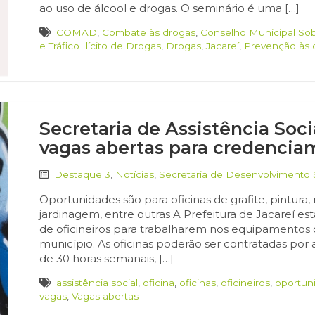
ao uso de álcool e drogas. O seminário é uma […]
COMAD
,
Combate às drogas
,
Conselho Municipal So
e Tráfico Ilícito de Drogas
,
Drogas
,
Jacareí
,
Prevenção às 
Secretaria de Assistência Soci
vagas abertas para credenciam
Destaque 3
,
Notícias
,
Secretaria de Desenvolvimento 
Oportunidades são para oficinas de grafite, pintura, 
jardinagem, entre outras A Prefeitura de Jacareí 
de oficineiros para trabalharem nos equipamentos d
município. As oficinas poderão ser contratadas por
de 30 horas semanais, […]
assistência social
,
oficina
,
oficinas
,
oficineiros
,
oportun
vagas
,
Vagas abertas