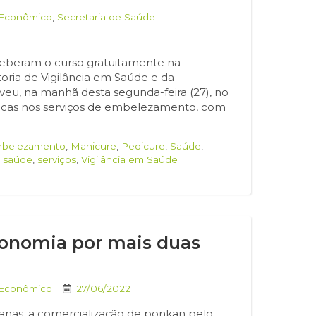
 Econômico
,
Secretaria de Saúde
eceberam o curso gratuitamente na
toria de Vigilância em Saúde e da
u, na manhã desta segunda-feira (27), no
ticas nos serviços de embelezamento, com
belezamento
,
Manicure
,
Pedicure
,
Saúde
,
e saúde
,
serviços
,
Vigilância em Saúde
conomia por mais duas
 Econômico
27/06/2022
manas, a comercialização de ponkan pelo