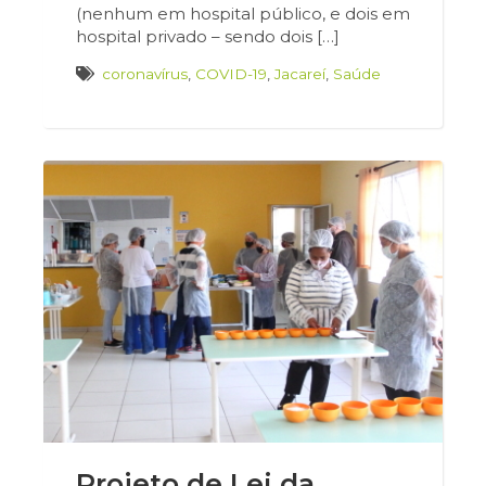
(nenhum em hospital público, e dois em
hospital privado – sendo dois […]
coronavírus
,
COVID-19
,
Jacareí
,
Saúde
Projeto de Lei da