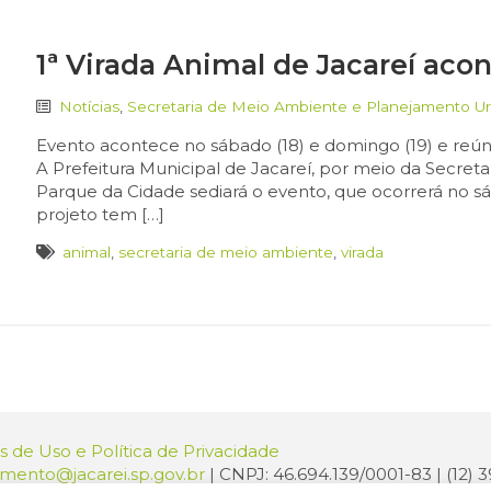
1ª Virada Animal de Jacareí ac
Notícias
,
Secretaria de Meio Ambiente e Planejamento U
Evento acontece no sábado (18) e domingo (19) e reún
A Prefeitura Municipal de Jacareí, por meio da Secretar
Parque da Cidade sediará o evento, que ocorrerá no s
projeto tem […]
animal
,
secretaria de meio ambiente
,
virada
 de Uso e Política de Privacidade
amento@jacarei.sp.gov.br
| CNPJ: 46.694.139/0001-83 | (12)