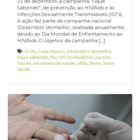
23 de dezembro, a campanha “Fique
Sabendo”, de prevenção ao HIV/Aids e às
Infecções Sexualmente Transmissíveis (IST’s).
A ação faz parte da campanha nacional
‘Dezembro Vermelho’, realizada anualmente,
devido ao Dia Mundial de Enfrentamento ao
HIV/Aids. O objetivo da campanha […]
AIDS
,
Casa Abraço
,
Dezembro Vermelho
,
fique sabendo
,
hiv
,
IST/HIV/Aids/HV
,
Jacareí
,
Saúde
,
secretaria de saúde
,
sífilis
,
Teste
,
Teste
rápido