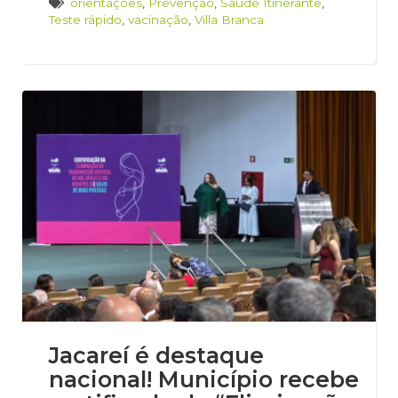
orientações
,
Prevenção
,
Saúde Itinerante
,
Teste rápido
,
vacinação
,
Villa Branca
Jacareí é destaque
nacional! Município recebe