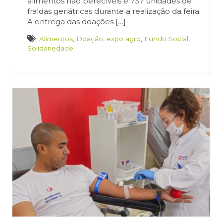
alimentos não perecíveis e 737 unidades de
fraldas geriátricas durante a realização da feira.
A entrega das doações […]
Alimentos
,
Doação
,
expo agro
,
Fundo Social
,
Solidariedade