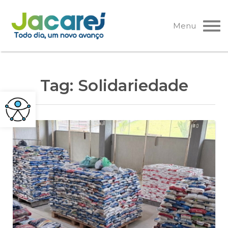
Pular
para
Menu
o
conteúdo
Tag:
Solidariedade