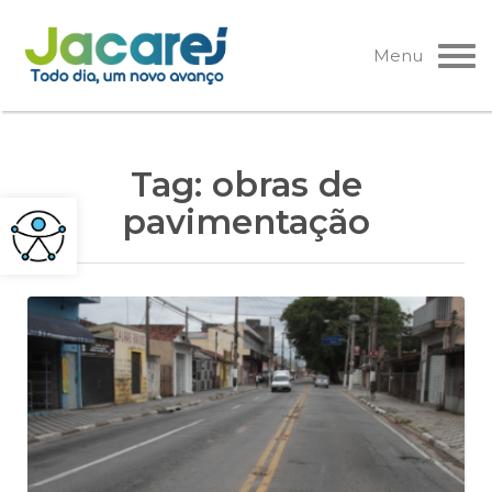
Pular
para
Menu
o
conteúdo
Tag:
obras de
pavimentação