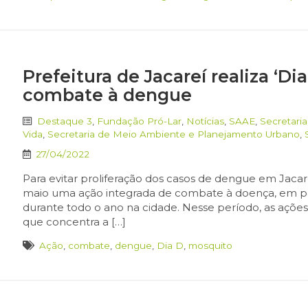
Prefeitura de Jacareí realiza ‘Di
combate à dengue
Destaque 3
,
Fundação Pró-Lar
,
Notícias
,
SAAE
,
Secretari
Vida
,
Secretaria de Meio Ambiente e Planejamento Urbano
,
27/04/2022
Para evitar proliferação dos casos de dengue em Jacare
maio uma ação integrada de combate à doença, em pa
durante todo o ano na cidade. Nesse período, as ações
que concentra a […]
Ação
,
combate
,
dengue
,
Dia D
,
mosquito