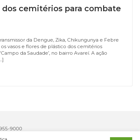
s dos cemitérios para combate
 transmissor da Dengue, Zika, Chikungunya e Febre
s vasos e flores de plástico dos cemitérios
 ‘Campo da Saudade’, no bairro Avareí. A ação
…]
 3955-9000
2327-170
tica