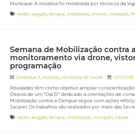
Municipal. A iniciativa foi ministrada por técnicos da Vi
Aedes aegypti
,
dengue
,
imobiliárias
,
imóveis
,
mosquito
,
P
Semana de Mobilização contra
monitoramento via drone, vistor
programação
Destaque 3
,
Notícias
,
Secretaria de Saúde
10/11/2025
Atividades têm como objetivo ampliar conscientização
Depois de um “Dia D” dedicado a orientações de consc
Mobilização contra a Dengue segue com ações refor
Jacareí. Os trabalhos são realizados por meio das Secr
Aedes aegypti
,
dengue
,
Mobilização
,
mosquito
,
Saúde