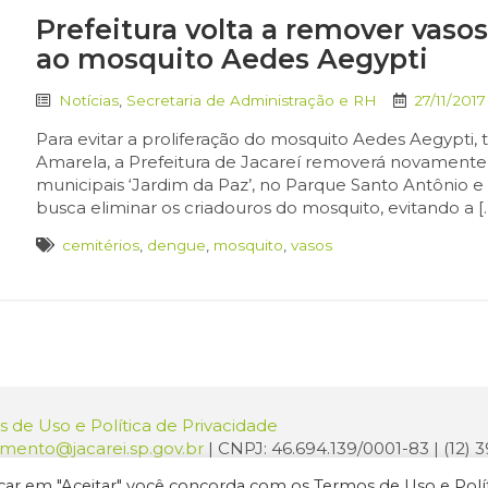
Prefeitura volta a remover vaso
ao mosquito Aedes Aegypti
Notícias
,
Secretaria de Administração e RH
27/11/2017
Para evitar a proliferação do mosquito Aedes Aegypti,
Amarela, a Prefeitura de Jacareí removerá novamente o
municipais ‘Jardim da Paz’, no Parque Santo Antônio e
busca eliminar os criadouros do mosquito, evitando a [
cemitérios
,
dengue
,
mosquito
,
vasos
 de Uso e Política de Privacidade
amento@jacarei.sp.gov.br
| CNPJ: 46.694.139/0001-83 | (12)
o: Praça dos Três Poderes, 73 - Centro - Jacareí/SP - CEP 1
licar em "Aceitar" você concorda com os Termos de Uso e Polí