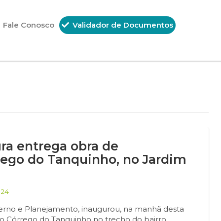
Fale Conosco
Validador de Documentos
ra entrega obra de
rego do Tanquinho, no Jardim
024
overno e Planejamento, inaugurou, na manhã desta
 do Córrego do Tanquinho no trecho do bairro