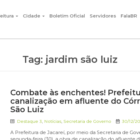
eitura
Cidade
Boletim Oficial
Servidores
FalaBR
Tag:
jardim são luiz
Combate às enchentes! Prefeitu
canalização em afluente do Cór
São Luiz
Destaque 3
,
Notícias
,
Secretaria de Governo
30/12/2
A Prefeitura de Jacareí, por meio da Secretaria de G
segunda-feira (30), a obra de canalização do afluente