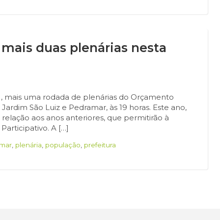
 mais duas plenárias nesta
10), mais uma rodada de plenárias do Orçamento
 Jardim São Luiz e Pedramar, às 19 horas. Este ano,
lação aos anos anteriores, que permitirão à
rticipativo. A […]
mar
,
plenária
,
população
,
prefeitura