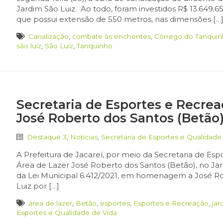
Jardim São Luiz. Ao todo, foram investidos R$ 13.649.
que possui extensão de 550 metros, nas dimensões […
Canalização
,
combate às enchentes
,
Córrego do Tanqui
são luiz
,
São Luiz
,
Tanquinho
Secretaria de Esportes e Recrea
José Roberto dos Santos (Betão)
Destaque 3
,
Notícias
,
Secretaria de Esportes e Qualidade
A Prefeitura de Jacareí, por meio da Secretaria de Espo
Área de Lazer José Roberto dos Santos (Betão), no Ja
da Lei Municipal 6.412/2021, em homenagem a José Ro
Luiz por […]
área de lazer
,
Betão
,
esportes
,
Esportes e Recreação
,
jar
Esportes e Qualidade de Vida