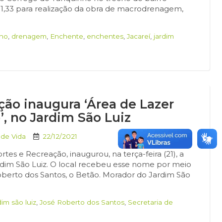
651,33 para realização da obra de macrodrenagem,
]
nho
,
drenagem
,
Enchente
,
enchentes
,
Jacareí
,
jardim
ção inaugura ‘Área de Lazer
’, no Jardim São Luiz
 de Vida
22/12/2021
rtes e Recreação, inaugurou, na terça-feira (21), a
rdim São Luiz. O local recebeu esse nome por meio
berto dos Santos, o Betão. Morador do Jardim São
dim são luiz
,
José Roberto dos Santos
,
Secretaria de