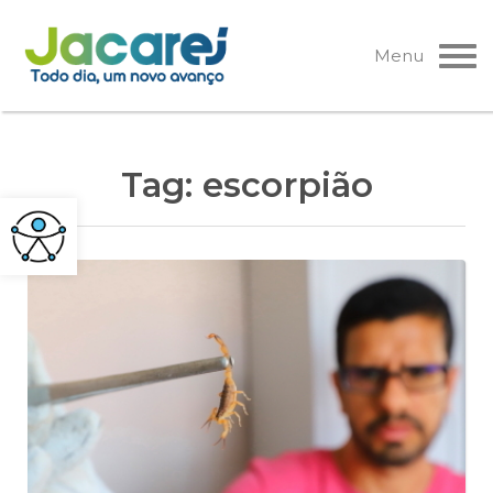
Pular
para
Menu
o
conteúdo
Tag:
escorpião