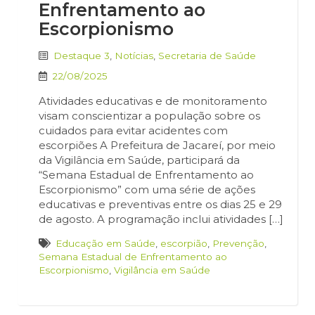
Enfrentamento ao
Escorpionismo
Destaque 3
,
Notícias
,
Secretaria de Saúde
22/08/2025
Atividades educativas e de monitoramento
visam conscientizar a população sobre os
cuidados para evitar acidentes com
escorpiões A Prefeitura de Jacareí, por meio
da Vigilância em Saúde, participará da
“Semana Estadual de Enfrentamento ao
Escorpionismo” com uma série de ações
educativas e preventivas entre os dias 25 e 29
de agosto. A programação inclui atividades […]
Educação em Saúde
,
escorpião
,
Prevenção
,
Semana Estadual de Enfrentamento ao
Escorpionismo
,
Vigilância em Saúde