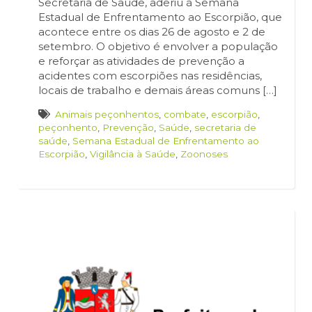
Secretaria de Saúde, aderiu à Semana
Estadual de Enfrentamento ao Escorpião, que
acontece entre os dias 26 de agosto e 2 de
setembro. O objetivo é envolver a população
e reforçar as atividades de prevenção a
acidentes com escorpiões nas residências,
locais de trabalho e demais áreas comuns […]
Animais peçonhentos
,
combate
,
escorpião
,
peçonhento
,
Prevenção
,
Saúde
,
secretaria de
saúde
,
Semana Estadual de Enfrentamento ao
Escorpião
,
Vigilância à Saúde
,
Zoonoses