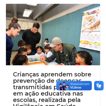
Crianças aprendem sobre
prevenção de doenças
transmitidas por animais
em ação educativa nas
escolas, realizada pela