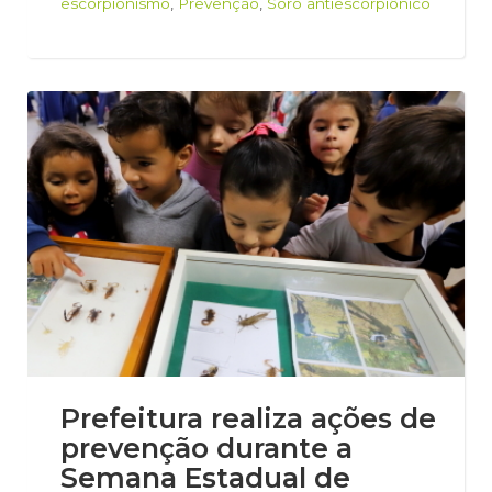
escorpionismo
,
Prevenção
,
Soro antiescorpiônico
Prefeitura realiza ações de
prevenção durante a
Semana Estadual de