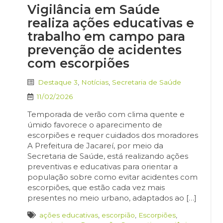
Vigilância em Saúde
realiza ações educativas e
trabalho em campo para
prevenção de acidentes
com escorpiões
Destaque 3
,
Notícias
,
Secretaria de Saúde
11/02/2026
Temporada de verão com clima quente e
úmido favorece o aparecimento de
escorpiões e requer cuidados dos moradores
A Prefeitura de Jacareí, por meio da
Secretaria de Saúde, está realizando ações
preventivas e educativas para orientar a
população sobre como evitar acidentes com
escorpiões, que estão cada vez mais
presentes no meio urbano, adaptados ao […]
ações educativas
,
escorpião
,
Escorpiões
,